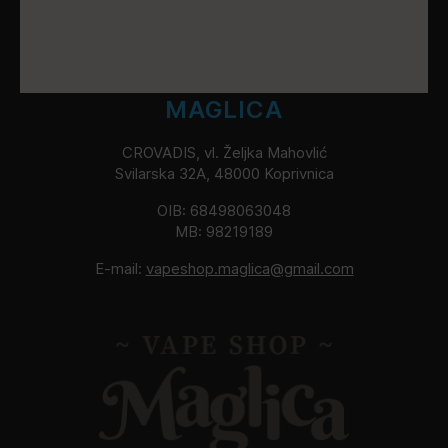
MAGLICA
CROVADIS, vl. Željka Mahovlić
Svilarska 32A, 48000 Koprivnica
OIB: 68498063048
MB: 98219189
E-mail:
vapeshop.maglica@gmail.com