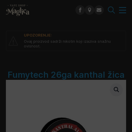
Search
for:
UPOZORENJE:
Ovaj proizvod sadrži nikotin koji izaziva snažnu
ovisnost.
Fumytech 26ga kanthal žica