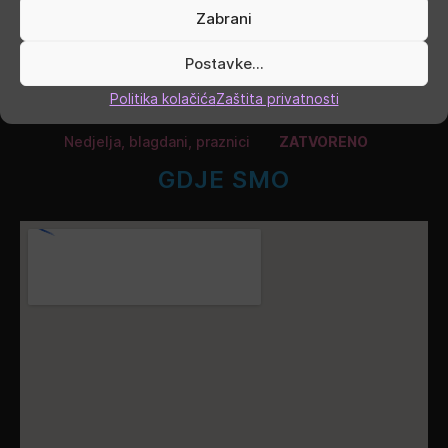
Četvrtak
9.00 - 16.00
Zabrani
Petak
9.00 - 19.00
Postavke...
Subota
9.00 - 13.00
Politika kolačića
Zaštita privatnosti
Nedjelja, blagdani, praznici
ZATVORENO
GDJE SMO