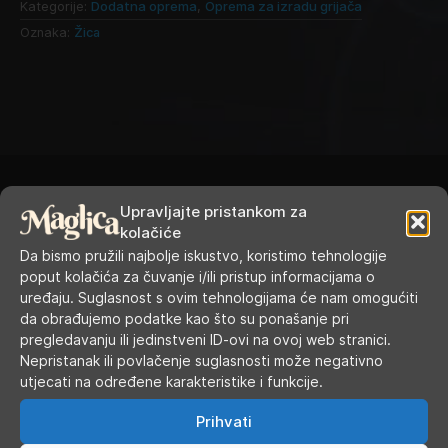
Kategorije:
Dodatna oprema
,
Oprema za izradu grijača
Oznaka:
Žica
Upravljajte pristankom za
kolačiće
Da bismo pružili najbolje iskustvo, koristimo tehnologije
RADNO VRIJEME
poput kolačića za čuvanje i/ili pristup informacijama o
uređaju. Suglasnost s ovim tehnologijama će nam omogućiti
da obrađujemo podatke kao što su ponašanje pri
Ponedjeljak
9.00 - 19.00
pregledavanju ili jedinstveni ID-ovi na ovoj web stranici.
Nepristanak ili povlačenje suglasnosti može negativno
Utorak
9.00 - 16.00
utjecati na određene karakteristike i funkcije.
Srijeda
9.00 - 16.00
Prihvati