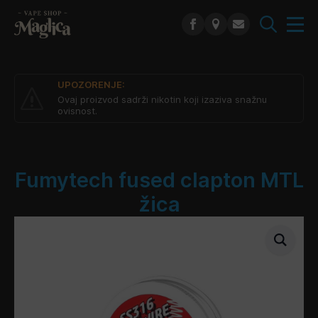
Search
for:
UPOZORENJE:
Ovaj proizvod sadrži nikotin koji izaziva snažnu
ovisnost.
Fumytech fused clapton MTL
žica