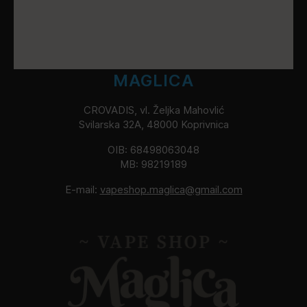
MAGLICA
CROVADIS, vl. Željka Mahovlić
Svilarska 32A, 48000 Koprivnica
OIB: 68498063048
MB: 98219189
E-mail:
vapeshop.maglica@gmail.com