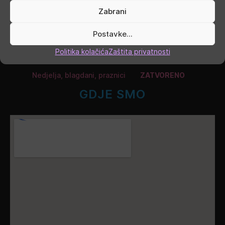
Četvrtak
9.00 - 16.00
Zabrani
Petak
9.00 - 19.00
Postavke...
Politika kolačića
Zaštita privatnosti
Subota
9.00 - 13.00
Nedjelja, blagdani, praznici
ZATVORENO
GDJE SMO