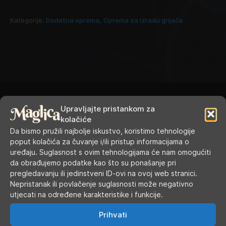
Kategorije:
Dodatna oprema
,
Oprema za izradu grijača
Upravljajte pristankom za
kolačiće
Da bismo pružili najbolje iskustvo, koristimo tehnologije
RADNO VRIJEME
poput kolačića za čuvanje i/ili pristup informacijama o
uređaju. Suglasnost s ovim tehnologijama će nam omogućiti
da obrađujemo podatke kao što su ponašanje pri
Ponedjeljak
9.00 - 19.00
pregledavanju ili jedinstveni ID-ovi na ovoj web stranici.
Nepristanak ili povlačenje suglasnosti može negativno
Utorak
9.00 - 16.00
utjecati na određene karakteristike i funkcije.
Srijeda
9.00 - 16.00
Prihvati