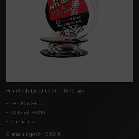
Fumytech fused clapton MTL žica
28x2Ga+38Ga
Materijal: SS316
Dužina: 5m
Cijena u trgovini:
9,50
€