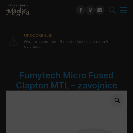
Search
for:
UPOZORENJE:
Ovaj proizvod sadrži nikotin koji izaziva snažnu
ovisnost.
Fumytech Micro Fused
Clapton MTL – zavojnice