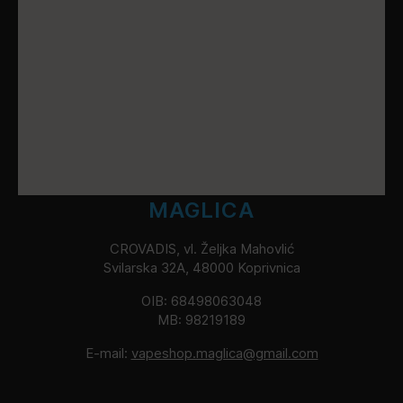
MAGLICA
CROVADIS, vl. Željka Mahovlić
Svilarska 32A, 48000 Koprivnica
OIB: 68498063048
MB: 98219189
E-mail:
vapeshop.maglica@gmail.com