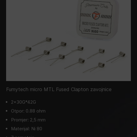
Fumytech micro MTL Fused Clapton zavojnice
2x30G*42G
Otpor: 0.88 ohm
Promjer: 2,5 mm
Materijal: Ni 80