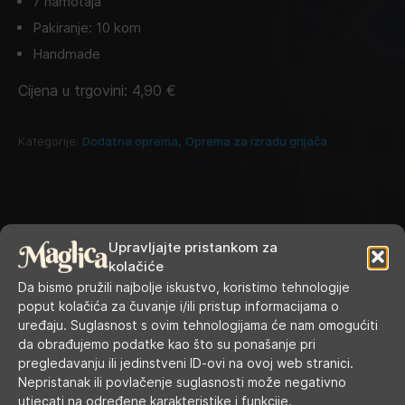
7 namotaja
Pakiranje: 10 kom
Handmade
Cijena u trgovini:
4,90
€
Kategorije:
Dodatna oprema
,
Oprema za izradu grijača
Upravljajte pristankom za
kolačiće
Da bismo pružili najbolje iskustvo, koristimo tehnologije
poput kolačića za čuvanje i/ili pristup informacijama o
uređaju. Suglasnost s ovim tehnologijama će nam omogućiti
da obrađujemo podatke kao što su ponašanje pri
RADNO VRIJEME
pregledavanju ili jedinstveni ID-ovi na ovoj web stranici.
Nepristanak ili povlačenje suglasnosti može negativno
utjecati na određene karakteristike i funkcije.