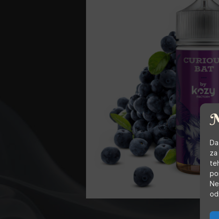
Da
za
te
po
Ne
od