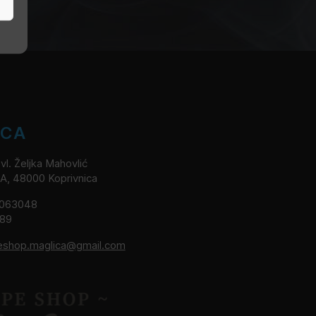
ICA
l. Željka Mahovlić
2A, 48000 Koprivnica
8063048
189
eshop.maglica@gmail.com