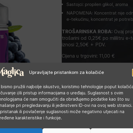
Sastojci: propilen glikol, aroma
NAPOMENA: Koncentrat nije odma
e-tekućinu, koncentrat je potreb
TROŠARINSKA ROBA:
Ovaj proi
trošarini od 0,25€ po mililitru e-t
iznosi 2,50€ + PDV.
Cijena u trgovini:
11,00
€
Upravljajte pristankom za kolačiće
Kategorije:
Arome
,
DIY tekućine
,
Ista
Oznaka:
Kozy
 bismo pružili najbolje iskustvo, koristimo tehnologije poput kolačić
 čuvanje i/ili pristup informacijama o uređaju. Suglasnost s ovim
hnologijama će nam omogućiti da obrađujemo podatke kao što su
našanje pri pregledavanju ili jedinstveni ID-ovi na ovoj web stranici.
pristanak ili povlačenje suglasnosti može negativno utjecati na
ređene karakteristike i funkcije.