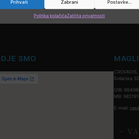
Prihvati
Zabrani
Postavke...
Politika kolačića
Zaštita privatnosti
GDJE SMO
MAGL
CROVADIS, v
Svilarska 3
OIB: 6849
MB: 98219
E-mail:
vap