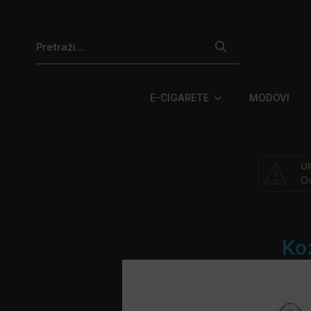
Search
for:
E-CIGARETE
MODOVI
U
Ov
Ko