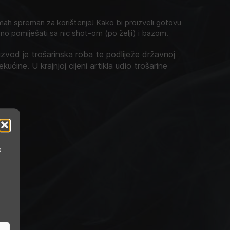
h spreman za korištenje! Kako bi proizveli gotovu
no pomiješati sa nic shot-om (po želji) i bazom.
zvod je trošarinska roba te podliježe državnoj
ekućine. U krajnjoj cijeni artikla udio trošarine
knuto
a