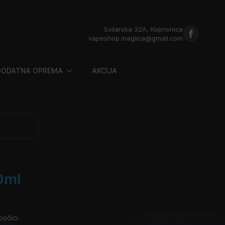
Svilarska 32A, Koprivnica
vapeshop.maglica@gmail.com
DODATNA OPREMA
AKCIJA
0ml
bočici