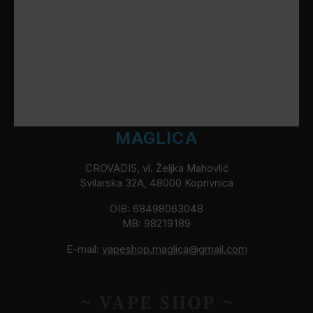
MAGLICA
CROVADIS, vl. Željka Mahovlić
Svilarska 32A, 48000 Koprivnica
OIB: 68498063048
MB: 98219189
E-mail:
vapeshop.maglica@gmail.com