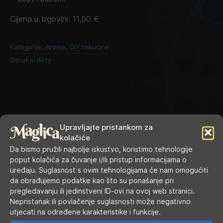
Cijena u trgovini:
11,00
€
Kategorije:
Arome
,
DIY tekućine
Oznaka:
Kozy
Upravljajte pristankom za
kolačiće
Da bismo pružili najbolje iskustvo, koristimo tehnologije
poput kolačića za čuvanje i/ili pristup informacijama o
uređaju. Suglasnost s ovim tehnologijama će nam omogućiti
RADNO VRIJEME
da obrađujemo podatke kao što su ponašanje pri
pregledavanju ili jedinstveni ID-ovi na ovoj web stranici.
Nepristanak ili povlačenje suglasnosti može negativno
Ponedjeljak
9.00 - 19.00
utjecati na određene karakteristike i funkcije.