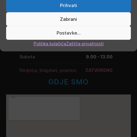
Utorak
9.00 - 16.00
Prihvati
Srijeda
9.00 - 16.00
Zabrani
Četvrtak
9.00 - 16.00
Postavke...
Petak
9.00 - 19.00
Politika kolačića
Zaštita privatnosti
Subota
9.00 - 13.00
Nedjelja, blagdani, praznici
ZATVORENO
GDJE SMO