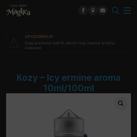
Search
for:
UPOZORENJE:
Ovaj proizvod sadrži nikotin koji izaziva snažnu
ovisnost.
Kozy – Icy ermine aroma
10ml/100ml