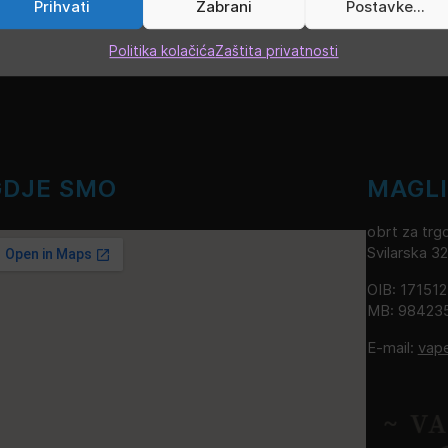
Prihvati
Zabrani
Postavke...
Politika kolačića
Zaštita privatnosti
GDJE SMO
MAGL
obrt za trgo
Svilarska 3
OIB: 17151
MB: 98423
E-mail:
vap