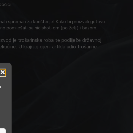
bočici
h spreman za korištenje! Kako bi proizveli gotovu
no pomiješati sa nic shot-om (po želji) i bazom.
zvod je trošarinska roba te podliježe državnoj
ekućine. U krajnjoj cijeni artikla udio trošarine
a