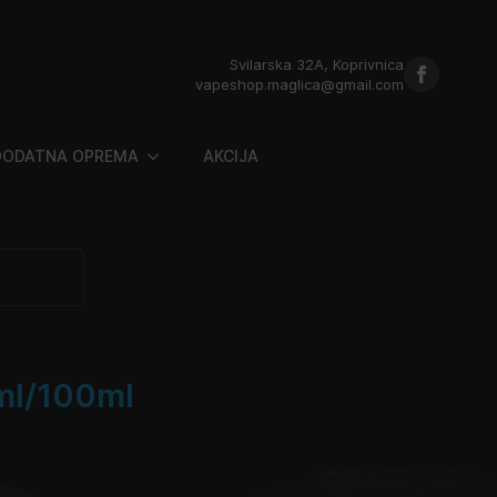
Svilarska 32A, Koprivnica
vapeshop.maglica@gmail.com
DODATNA OPREMA
AKCIJA
0ml/100ml