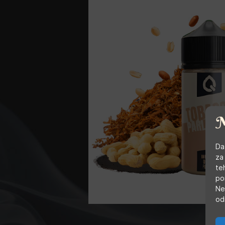
Da
za
te
po
Ne
od