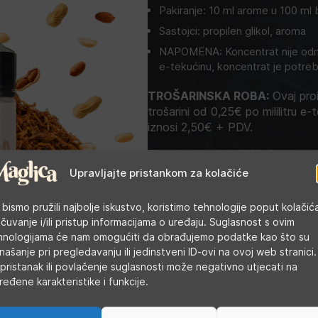
Pakiranje: 10 ml arome u 100 ml 
Sastojci: propilen glikol, aroma
NAPOMENA: Koncentrat nije odma
e-tekućinu, koncentrat je potreb
TROŠARINSKA ROBA:
Ovaj proi
trošarini od 0,25€ po mililitru e-t
iznosi 2,50€ + PDV.
Cijena u trgovini:
11,00
€
Upravljajte pristankom za kolačiće
Kategorije:
Arome
,
DIY tekućine
 bismo pružili najbolje iskustvo, koristimo tehnologije poput kolačić
Oznaka:
Infamous
 čuvanje i/ili pristup informacijama o uređaju. Suglasnost s ovim
hnologijama će nam omogućiti da obrađujemo podatke kao što su
našanje pri pregledavanju ili jedinstveni ID-ovi na ovoj web stranici.
pristanak ili povlačenje suglasnosti može negativno utjecati na
ređene karakteristike i funkcije.