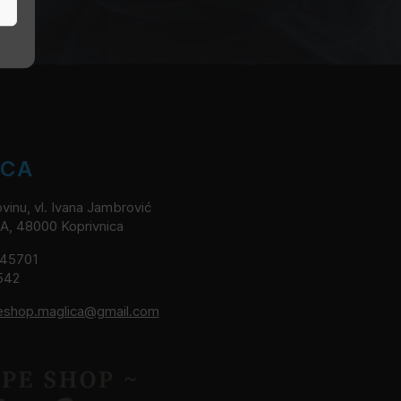
ICA
vinu, vl. Ivana Jambrović
2A, 48000 Koprivnica
245701
542
eshop.maglica@gmail.com