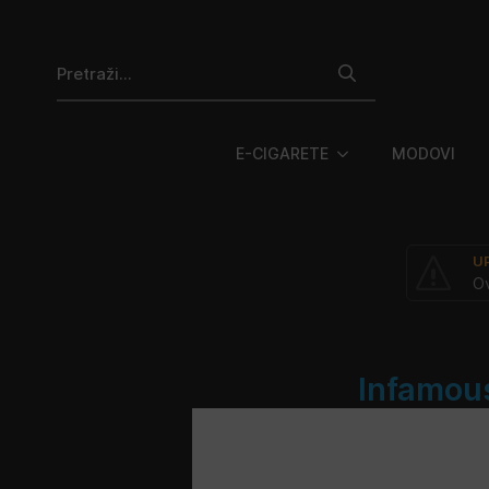
Search
for:
E-CIGARETE
MODOVI
U
Ov
Infamous