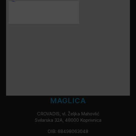
MAGLICA
CROVADIS, vl. Željka Mahovlić
Svilarska 32A, 48000 Koprivnica
OIB: 68498063048