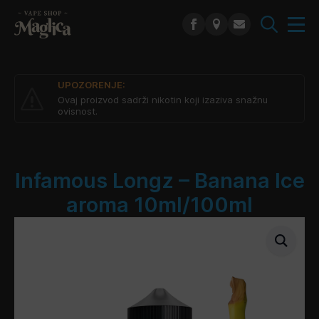
Search
for:
UPOZORENJE:
Ovaj proizvod sadrži nikotin koji izaziva snažnu
ovisnost.
Infamous Longz – Banana Ice
aroma 10ml/100ml