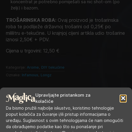
koncentrat je potrebno pomiješati sa nic shot-om (po
želji) i bazom.
TROŠARINSKA ROBA:
Ovaj proizvod je trošarinska
roba te podliježe državnoj trošarini od 0,25€ po
mililitru e-tekućine. U krajnjoj cijeni artikla udio trošarine
iznosi 2,50€ + PDV.
Cijena u trgovini:
12,50
€
Kategorije:
Arome
,
DIY tekućine
Oznake:
Infamous
,
Longz
Upravljajte pristankom za
kolačiće
Da bismo pružili najbolje iskustvo, koristimo tehnologije
poput kolačića za čuvanje i/ili pristup informacijama o
uređaju. Suglasnost s ovim tehnologijama će nam omogućiti
da obrađujemo podatke kao što su ponašanje pri