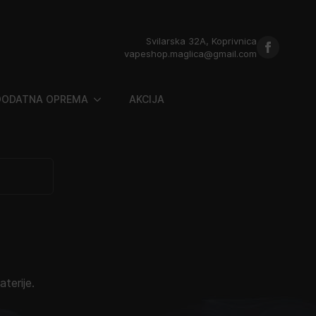
Svilarska 32A, Koprivnica
vapeshop.maglica@gmail.com
DODATNA OPREMA
AKCIJA
terije.