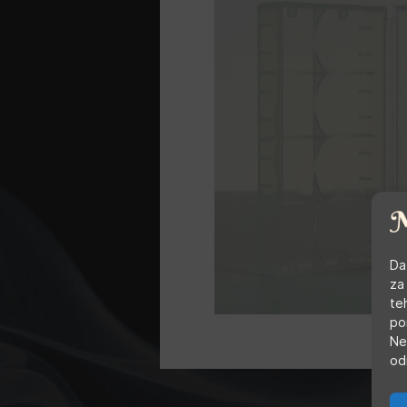
Da
za
te
po
Ne
od