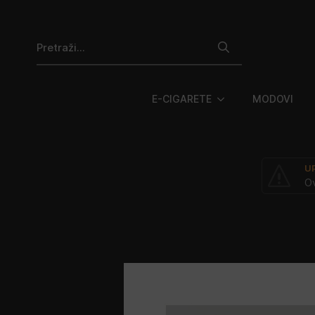
Search
for:
E-CIGARETE
MODOVI
U
Ov