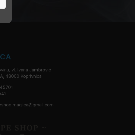
ICA
vinu, vl. Ivana Jambrović
2A, 48000 Koprivnica
245701
542
eshop.maglica@gmail.com