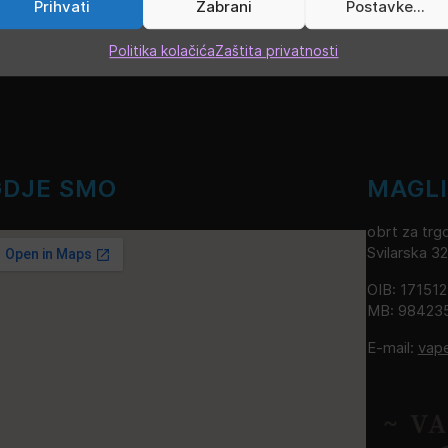
Prihvati
Zabrani
Postavke...
Politika kolačića
Zaštita privatnosti
GDJE SMO
MAGL
obrt za trgo
Svilarska 3
OIB: 17151
MB: 98423
E-mail:
vap