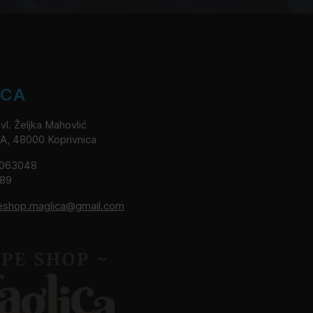
ICA
l. Željka Mahovlić
2A, 48000 Koprivnica
8063048
189
eshop.maglica@gmail.com