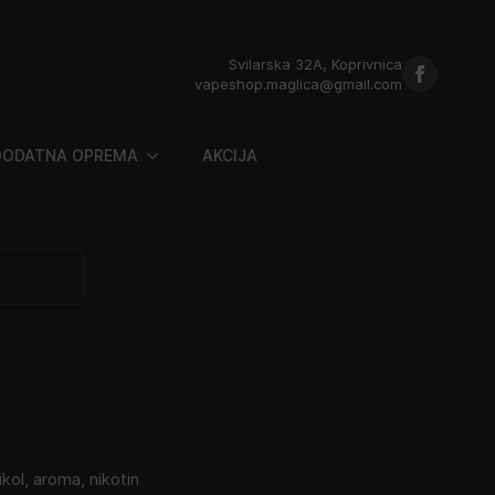
Svilarska 32A, Koprivnica
vapeshop.maglica@gmail.com
DODATNA OPREMA
AKCIJA
likol, aroma, nikotin