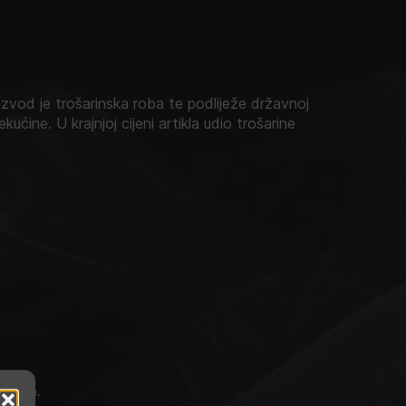
zvod je trošarinska roba te podliježe državnoj
ekućine. U krajnjoj cijeni artikla udio trošarine
roguta.