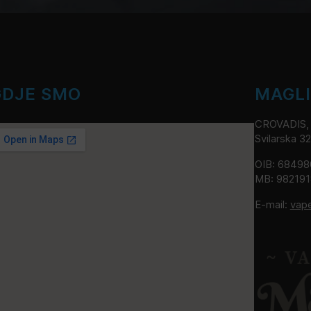
GDJE SMO
MAGL
CROVADIS, v
Svilarska 3
OIB: 6849
MB: 98219
E-mail:
vap