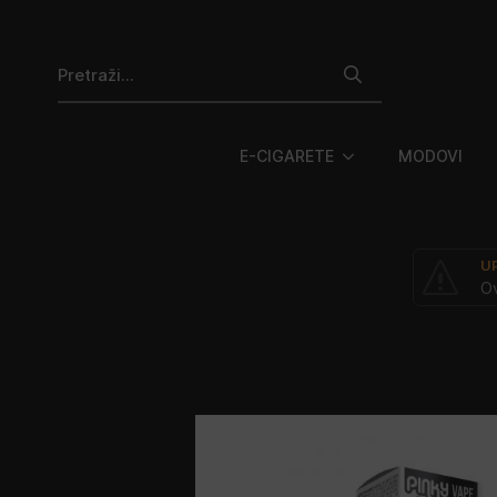
Search
for:
E-CIGARETE
MODOVI
U
Ov