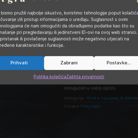
Oznake obavijesti:
 bismo pružili najbolje iskustvo, koristimo tehnologije poput kolačić
P101: Ako je potrebna liječnička pom
 čuvanje i/ili pristup informacijama o uređaju. Suglasnost s ovim
P102: Čuvati izvan dohvata djece.
hnologijama će nam omogućiti da obrađujemo podatke kao što su
našanje pri pregledavanju ili jedinstveni ID-ovi na ovoj web stranici.
P103: Prije uporabe pročitati naljep
pristanak ili povlačenje suglasnosti može negativno utjecati na
ređene karakteristike i funkcije.
P264: Nakon uporabe temeljito opra
P301+P312: AKO SE PROGUTA: u slu
KONTROLU OTROVANJA/liječnika.
Prihvati
Zabrani
Postavke...
P405: Skladištiti pod ključem.
Politika kolačića
Zaštita privatnosti
P501: Odložiti sadržaj/spremnik pako
omogućen u vašoj općini.
Kategorije:
10 ml e-tekućine
,
E-tekući
Oznaka:
Pinky vape