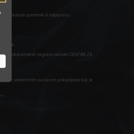
a
oć pokazati spremnik ili naljepnicu.
nicu.
ti ruke.
čaju zdravstvenih tegoba nazvati CENTAR ZA
vanje selektivnim sustavom prikupljanja koji je
ne