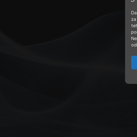
Da
za
te
po
Ne
od