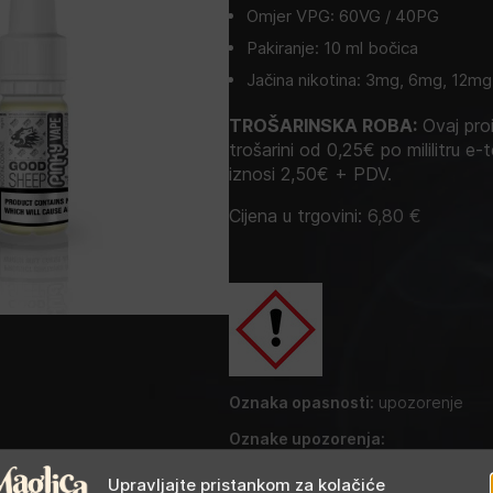
Omjer VPG: 60VG / 40PG
Pakiranje: 10 ml bočica
Jačina nikotina: 3mg, 6mg, 12mg
TROŠARINSKA ROBA:
Ovaj proi
trošarini od 0,25€ po mililitru e-t
iznosi 2,50€ + PDV.
Cijena u trgovini:
6,80
€
Oznaka opasnosti:
upozorenje
Oznake upozorenja:
Ak. toks. 4: H302 – Štetno ako se p
Upravljajte pristankom za kolačiće