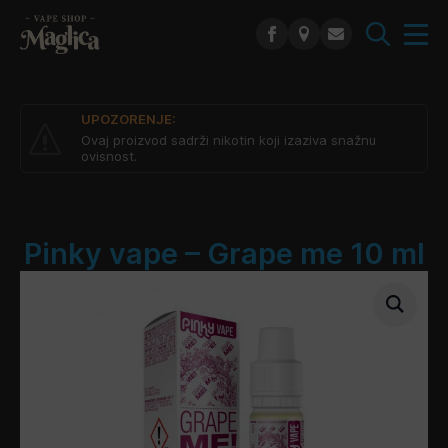
Search
for:
UPOZORENJE:
Ovaj proizvod sadrži nikotin koji izaziva snažnu
ovisnost.
Pinky vape – Grape me 10 ml