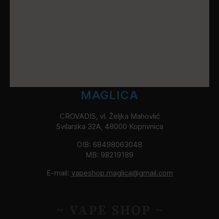
MAGLICA
CROVADIS, vl. Željka Mahovlić
Svilarska 32A, 48000 Koprivnica
OIB: 68498063048
MB: 98219189
E-mail:
vapeshop.maglica@gmail.com