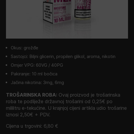
Okus: grožđe
Sastojci: Biljni glicerin, propilen glikol, aroma, nikotin
Omjer VPG: 60VG / 40PG
Pakiranje: 10 ml bočica
Jačina nikotina: 3mg, 6mg
TROŠARINSKA ROBA:
Ovaj proizvod je trošarinska
roba te podliježe državnoj trošarini od 0,25€ po
mililitru e-tekućine. U krajnjoj cijeni artikla udio trošarine
iznosi 2,50€ + PDV.
Cijena u trgovini:
6,80
€