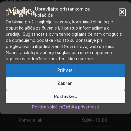
P405: Skladištiti pod ključem.
Upravljajte pristankom za
P501: Odložiti sadržaj/spremnik pakovanje selektivnim
kolačiće
sustavom prikupljanja koji je omogućen u vašoj općini.
Da bismo pružili najbolje iskustvo, koristimo tehnologije
Kategorije:
10 ml e-tekućine
,
E-tekućine
poput kolačića za čuvanje i/ili pristup informacijama o
uređaju. Suglasnost s ovim tehnologijama će nam omogućiti
Oznaka:
Pinky vape
da obrađujemo podatke kao što su ponašanje pri
pregledavanju ili jedinstveni ID-ovi na ovoj web stranici.
Nepristanak ili povlačenje suglasnosti može negativno
utjecati na određene karakteristike i funkcije.
Prihvati
Zabrani
Postavke...
RADNO VRIJEME
Politika kolačića
Zaštita privatnosti
Ponedjeljak
9.00 - 19.00