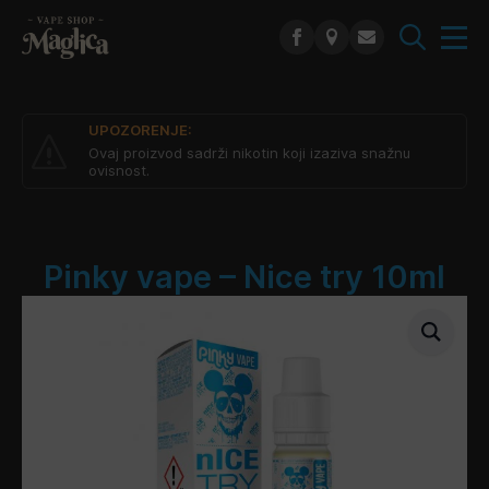
Search
for:
UPOZORENJE:
Ovaj proizvod sadrži nikotin koji izaziva snažnu
ovisnost.
Pinky vape – Nice try 10ml