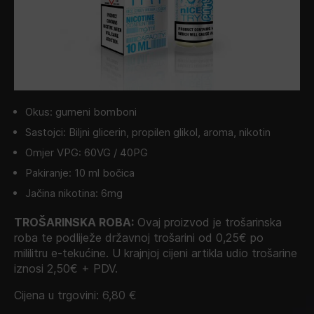
Okus: gumeni bomboni
Sastojci: Biljni glicerin, propilen glikol, aroma, nikotin
Omjer VPG: 60VG / 40PG
Pakiranje: 10 ml bočica
Jačina nikotina: 6mg
TROŠARINSKA ROBA:
Ovaj proizvod je trošarinska
roba te podliježe državnoj trošarini od 0,25€ po
mililitru e-tekućine. U krajnjoj cijeni artikla udio trošarine
iznosi 2,50€ + PDV.
Cijena u trgovini:
6,80
€