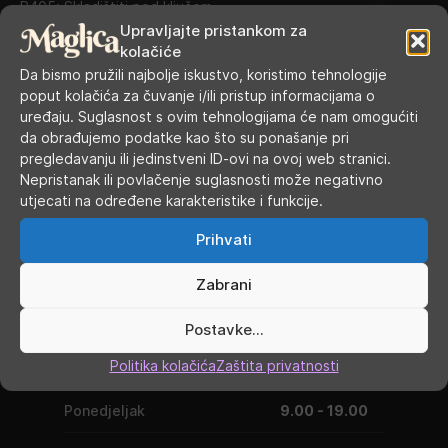
P405: Skladištiti pod ključem.
Upravljajte pristankom za
P501: Odložiti sadržaj/spremnik pakovanje selektivnim
kolačiće
sustavom prikupljanja koji je omogućen u vašoj općini.
Da bismo pružili najbolje iskustvo, koristimo tehnologije
Kategorije:
10 ml e-tekućine
,
E-tekućine
poput kolačića za čuvanje i/ili pristup informacijama o
uređaju. Suglasnost s ovim tehnologijama će nam omogućiti
Oznaka:
Pinky vape
da obrađujemo podatke kao što su ponašanje pri
pregledavanju ili jedinstveni ID-ovi na ovoj web stranici.
Nepristanak ili povlačenje suglasnosti može negativno
utjecati na određene karakteristike i funkcije.
Prihvati
Zabrani
Postavke...
RADNO VRIJEME
Politika kolačića
Zaštita privatnosti
Ponedjeljak
9.00 - 19.00