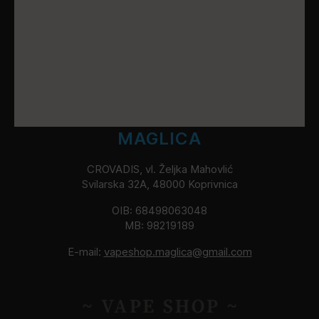
MAGLICA
CROVADIS, vl. Željka Mahovlić
Svilarska 32A, 48000 Koprivnica
OIB: 68498063048
MB: 98219189
E-mail:
vapeshop.maglica@gmail.com