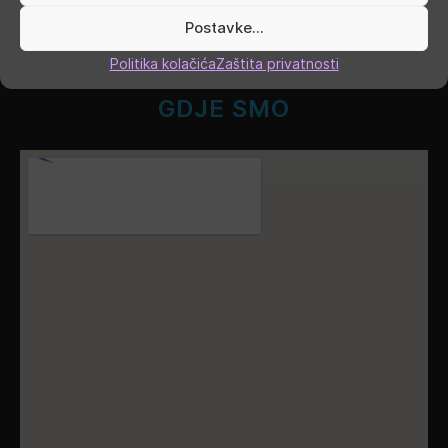
Postavke...
Subota
9.00 - 13.00
Politika kolačića
Zaštita privatnosti
Nedjelja, blagdani, praznici
ZATVORENO
GDJE SMO