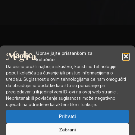
Upravljajte pristankom za
RADNO VRIJEME
kolačiće
Da bismo pružili najbolje iskustvo, koristimo tehnologije
poput kolačića za čuvanje i/ili pristup informacijama o
Ponedjeljak
9.00 - 19.00
uređaju. Suglasnost s ovim tehnologijama će nam omogućiti
da obrađujemo podatke kao što su ponašanje pri
Utorak
9.00 - 16.00
pregledavanju ili jedinstveni ID-ovi na ovoj web stranici.
Nepristanak ili povlačenje suglasnosti može negativno
Srijeda
9.00 - 16.00
utjecati na određene karakteristike i funkcije.
Prihvati
Četvrtak
9.00 - 16.00
Zabrani
Petak
9.00 - 19.00