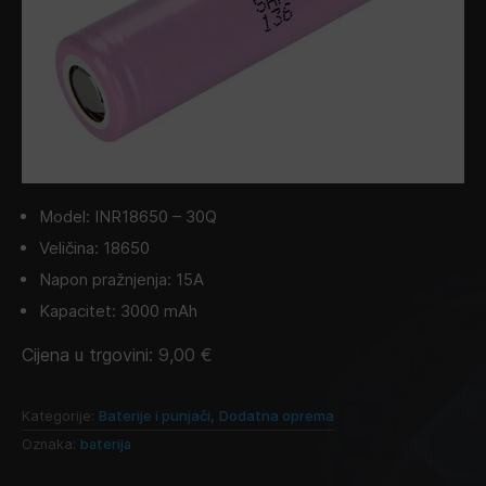
Model: INR18650 – 30Q
Veličina: 18650
Napon pražnjenja: 15A
Kapacitet: 3000 mAh
Cijena u trgovini:
9,00
€
Kategorije:
Baterije i punjači
,
Dodatna oprema
Oznaka:
baterija