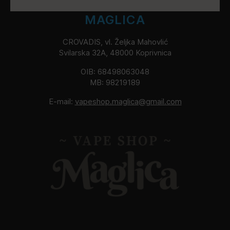
MAGLICA
CROVADIS, vl. Željka Mahovlić
Svilarska 32A, 48000 Koprivnica
OIB: 68498063048
MB: 98219189
E-mail:
vapeshop.maglica@gmail.com