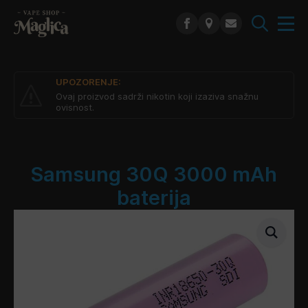
Search
for:
UPOZORENJE:
Ovaj proizvod sadrži nikotin koji izaziva snažnu
ovisnost.
Samsung 30Q 3000 mAh
baterija