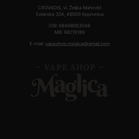
CROVADIS, vl. Željka Mahovlić
Svilarska 32A, 48000 Koprivnica
OIB: 68498063048
MB: 98219189
E-mail:
vapeshop.maglica@gmail.com