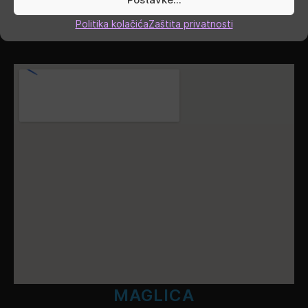
Nedjelja, blagdani, praznici
ZATVORENO
Politika kolačića
Zaštita privatnosti
GDJE SMO
MAGLICA