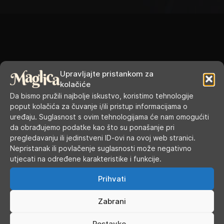
RADNO VRIJEME
Upravljajte pristankom za
kolačiće
Da bismo pružili najbolje iskustvo, koristimo tehnologije
Ponedjeljak
9.00 - 19.00
poput kolačića za čuvanje i/ili pristup informacijama o
uređaju. Suglasnost s ovim tehnologijama će nam omogućiti
Utorak
9.00 - 16.00
da obrađujemo podatke kao što su ponašanje pri
pregledavanju ili jedinstveni ID-ovi na ovoj web stranici.
Srijeda
9.00 - 16.00
Nepristanak ili povlačenje suglasnosti može negativno
utjecati na određene karakteristike i funkcije.
Četvrtak
9.00 - 16.00
Prihvati
Petak
9.00 - 19.00
Zabrani
Subota
9.00 - 13.00
Postavke...