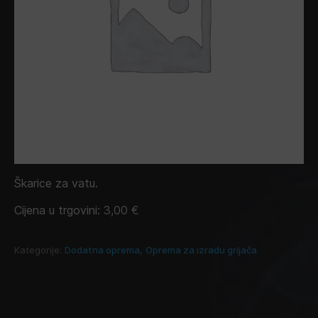
Škarice za vatu.
Cijena u trgovini:
3,00
€
Kategorije:
Dodatna oprema
,
Oprema za izradu grijača