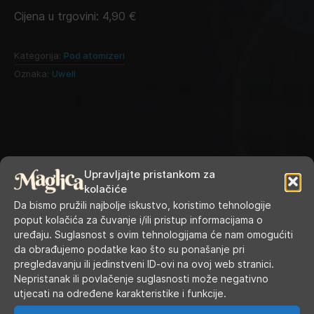
Cijena u trgovini:
4,90
€
Kategorija:
Pod atomizeri
Oznaka:
Uwell
Upravljajte pristankom za
kolačiće
Da bismo pružili najbolje iskustvo, koristimo tehnologije
poput kolačića za čuvanje i/ili pristup informacijama o
uređaju. Suglasnost s ovim tehnologijama će nam omogućiti
RADNO VRIJEME
da obrađujemo podatke kao što su ponašanje pri
pregledavanju ili jedinstveni ID-ovi na ovoj web stranici.
Nepristanak ili povlačenje suglasnosti može negativno
Ponedjeljak
9.00 - 19.00
utjecati na određene karakteristike i funkcije.
Utorak
9.00 - 16.00