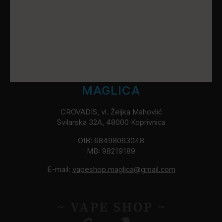
MAGLICA
CROVADIS, vl. Željka Mahovlić
Svilarska 32A, 48000 Koprivnica
OIB: 68498063048
MB: 98219189
E-mail:
vapeshop.maglica@gmail.com