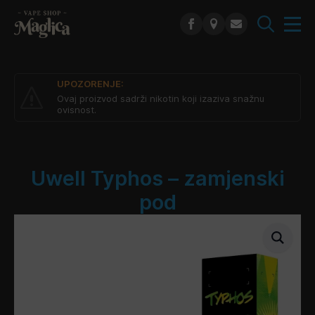
Search
for:
UPOZORENJE:
Ovaj proizvod sadrži nikotin koji izaziva snažnu
ovisnost.
Uwell Typhos – zamjenski
pod