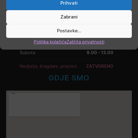
Prihvati
Srijeda
9.00 - 16.00
Zabrani
Četvrtak
9.00 - 16.00
Postavke...
Petak
9.00 - 19.00
Politika kolačića
Zaštita privatnosti
Subota
9.00 - 13.00
Nedjelja, blagdani, praznici
ZATVORENO
GDJE SMO