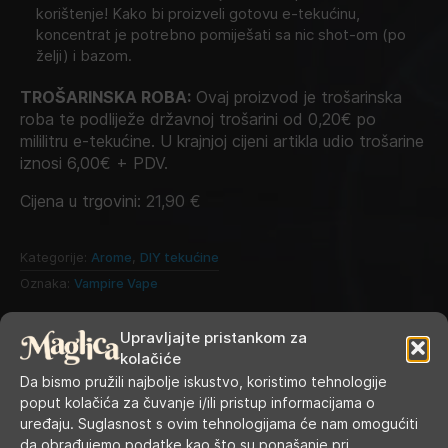
korištenje! Kako bi proizveli gotovu e-tekućinu,
koncentrat je potrebno pomiješati sa nic shot-om (po
želji) i bazom.
TROŠARINSKA ROBA:
Ovaj proizvod je trošarinska
roba te podliježe državnoj trošarini od 0,20€ po
mililitru e-tekućine. U krajnjoj cijeni artikla udio trošarine
iznosi 6,00€ + PDV.
Cijena u trgovini:
21,90
€
Kategorije:
Arome
,
DIY tekućine
Oznaka:
Vampire Vape
Upravljajte pristankom za
kolačiće
Da bismo pružili najbolje iskustvo, koristimo tehnologije
poput kolačića za čuvanje i/ili pristup informacijama o
uređaju. Suglasnost s ovim tehnologijama će nam omogućiti
da obrađujemo podatke kao što su ponašanje pri