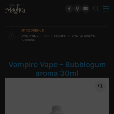
Search
for:
UPOZORENJE:
Ovaj proizvod sadrži nikotin koji izaziva snažnu
ovisnost.
Vampire Vape – Bubblegum
aroma 30ml