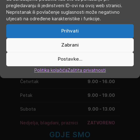
pregledavanju ili jedinstveni ID-ovi na ovoj web stranici.
Nepristanak ili povlačenje suglasnosti može negativno
utjecati na određene karakteristike i funkcije.
RADNO VRIJEME
Prihvati
Ponedjeljak
9.00 - 19.00
Zabrani
Utorak
9.00 - 16.00
Postavke...
Srijeda
9.00 - 16.00
Politika kolačića
Zaštita privatnosti
Četvrtak
9.00 - 16.00
Petak
9.00 - 19.00
Subota
9.00 - 13.00
Nedjelja, blagdani, praznici
ZATVORENO
GDJE SMO