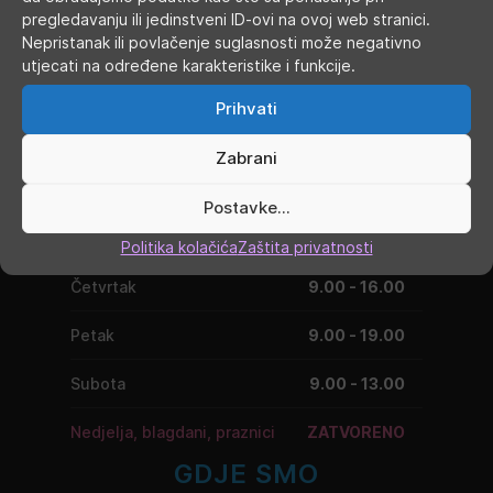
pregledavanju ili jedinstveni ID-ovi na ovoj web stranici.
Nepristanak ili povlačenje suglasnosti može negativno
utjecati na određene karakteristike i funkcije.
RADNO VRIJEME
Prihvati
Ponedjeljak
9.00 - 19.00
Zabrani
Utorak
9.00 - 16.00
Postavke...
Srijeda
9.00 - 16.00
Politika kolačića
Zaštita privatnosti
Četvrtak
9.00 - 16.00
Petak
9.00 - 19.00
Subota
9.00 - 13.00
Nedjelja, blagdani, praznici
ZATVORENO
GDJE SMO