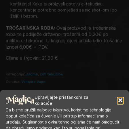
korištenje! Kako bi proizveli gotovu e-tekućinu,
koncentrat je potrebno pomiješati sa nic shot-om (po
želji) i bazom.
TROŠARINSKA ROBA:
Ovaj proizvod je trošarinska
roba te podliježe državnoj trošarini od 0,20€ po
mililitru e-tekućine. U krajnjoj cijeni artikla udio trošarine
iznosi 6,00€ + PDV.
Cijena u trgovini:
21,90
€
Kategorije:
Arome
,
DIY tekućine
Oznaka:
Vampire Vape
Upravljajte pristankom za
kolačiće
Da bismo pružili najbolje iskustvo, koristimo tehnologije
poput kolačića za čuvanje i/ili pristup informacijama o
uređaju. Suglasnost s ovim tehnologijama će nam omogućiti
da obrađujemo podatke kao što su ponašanje pri