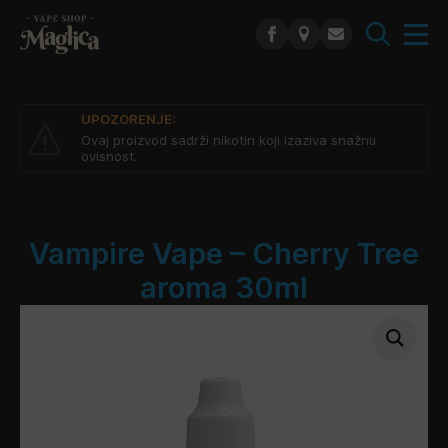
Search
for:
UPOZORENJE:
Ovaj proizvod sadrži nikotin koji izaziva snažnu
ovisnost.
Vampire Vape – Cherry Tree
aroma 30ml