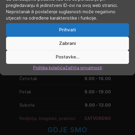
pregledavanju ili jedinstveni ID-ovi na ovoj web stranici.
Nepristanak ili povlačenje suglasnosti može negativno
utjecati na određene karakteristike i funkcije.
RADNO VRIJEME
Prihvati
Ponedjeljak
9.00 - 19.00
Zabrani
Utorak
9.00 - 16.00
Postavke...
Srijeda
9.00 - 16.00
Politika kolačića
Zaštita privatnosti
Četvrtak
9.00 - 16.00
Petak
9.00 - 19.00
Subota
9.00 - 13.00
Nedjelja, blagdani, praznici
ZATVORENO
GDJE SMO