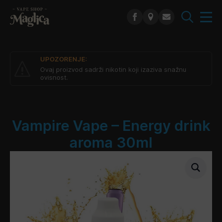
Search
for:
UPOZORENJE:
Ovaj proizvod sadrži nikotin koji izaziva snažnu
ovisnost.
Vampire Vape – Energy drink
aroma 30ml