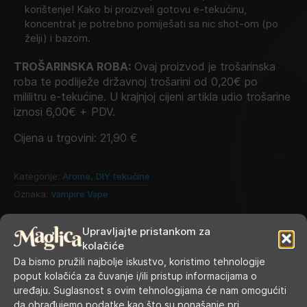
korištenje! Kako bi proizveli gotovu e-tekućinu,
koncentrat je potrebno pomiješati sa nic shot-om (po
želji) i bazom.
TROŠARINSKA ROBA:
Ovaj proizvod je trošarinska
roba te podliježe državnoj trošarini od 0,20€ po
mililitru e-tekućine. U krajnjoj cijeni artikla udio trošarine
iznosi 6,00€ + PDV.
Cijena u trgovini:
21,90
€
Kategorije:
Arome
,
DIY tekućine
Oznaka:
Vampire Vape
Upravljajte pristankom za
kolačiće
Da bismo pružili najbolje iskustvo, koristimo tehnologije
poput kolačića za čuvanje i/ili pristup informacijama o
uređaju. Suglasnost s ovim tehnologijama će nam omogućiti
da obrađujemo podatke kao što su ponašanje pri