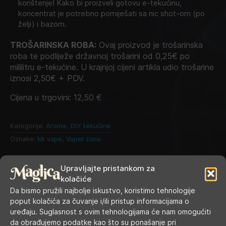
korištenje! Kako bi proizveli gotovu e-tekućinu,
koncentrat je potrebno pomiješati sa nic shot-om (po
želji) i bazom.
TROŠARINSKA ROBA:
Ovaj proizvod je trošarinska
roba te podliježe državnoj trošarini od 0,25€ po
mililitru e-tekućine. U krajnjoj cijeni artikla udio trošarine
iznosi 2,50€ + PDV.
Cijena u trgovini:
12,50
€
Kategorije:
Arome
,
DIY tekućine
Oznake:
Mr vape
,
Vaper zona
Upravljajte pristankom za
kolačiće
Da bismo pružili najbolje iskustvo, koristimo tehnologije
poput kolačića za čuvanje i/ili pristup informacijama o
uređaju. Suglasnost s ovim tehnologijama će nam omogućiti
da obrađujemo podatke kao što su ponašanje pri