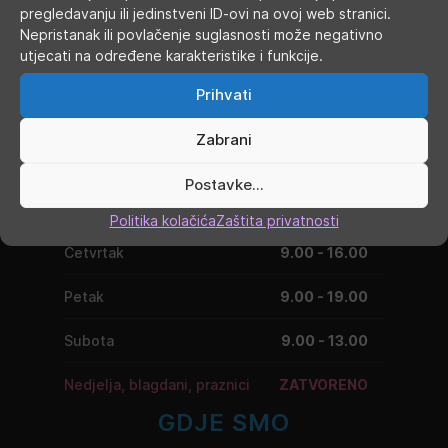
pregledavanju ili jedinstveni ID-ovi na ovoj web stranici.
Nepristanak ili povlačenje suglasnosti može negativno
utjecati na određene karakteristike i funkcije.
RADNO VRIJEME
Prihvati
Ponedjeljak
9.00 - 19.00
Zabrani
Utorak
9.00 - 16.00
Postavke...
Srijeda
9.00 - 16.00
Politika kolačića
Zaštita privatnosti
Četvrtak
9.00 - 16.00
Petak
9.00 - 19.00
Subota
9.00 - 13.00
Nedjelja, blagdani, praznici
ZATVORENO
GDJE SMO