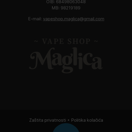
OIB: 68498063048
MB: 98219189
E-mail:
vapeshop.maglica@gmail.com
Zaštita privatnosti
•
Politika kolačića