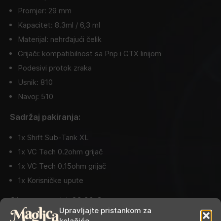
Promjer: 29 mm
Kapacitet: 8.3ml / 6,3 ml
Materijal: nehrđajući čelik
Grijači: kompatibilnost sa Pnp i GTX linijom
Podesivi protok zraka
Usnik: 810
Navoj: 510
Sadržaj pakiranja:
1x Shift Sub-Tank XL
1x VC Tech 0.2ohm grijač
1x VC Tech 0.15ohm grijač
1x Korisničke upute
Cijena u trgovini:
39,90
€
Upravljajte pristankom za
kolačiće