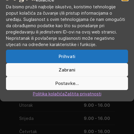
Kategorije:
Atomizeri
,
Atomizeri s gotovim grijačima
Da bismo pružili najbolje iskustvo, koristimo tehnologije
poput kolačića za čuvanje i/ili pristup informacijama o
uređaju. Suglasnost s ovim tehnologijama će nam omogućiti
da obrađujemo podatke kao što su ponašanje pri
pregledavanju ili jedinstveni ID-ovi na ovoj web stranici.
Nepristanak ili povlačenje suglasnosti može negativno
utjecati na određene karakteristike i funkcije.
Prihvati
Zabrani
RADNO VRIJEME
Postavke...
Ponedjeljak
9.00 - 19.00
Politika kolačića
Zaštita privatnosti
Utorak
9.00 - 16.00
Srijeda
9.00 - 16.00
Četvrtak
9.00 - 16.00