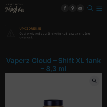
Search
for:
UPOZORENJE:
Ovaj proizvod sadrži nikotin koji izaziva snažnu
ovisnost.
Vaperz Cloud – Shift XL tank
– 8,3 ml