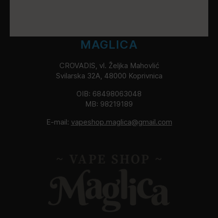
MAGLICA
CROVADIS, vl. Željka Mahovlić
Svilarska 32A, 48000 Koprivnica
OIB: 68498063048
MB: 98219189
E-mail:
vapeshop.maglica@gmail.com