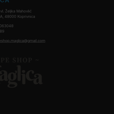
ICA
l. Željka Mahovlić
2A, 48000 Koprivnica
8063048
189
eshop.maglica@gmail.com