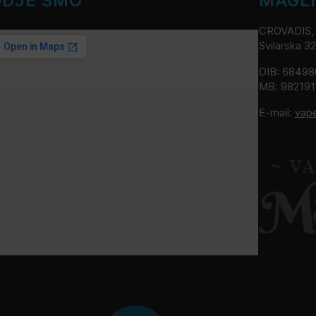
GDJE SMO
MAGL
CROVADIS, v
Svilarska 3
OIB: 6849
MB: 98219
E-mail:
vap