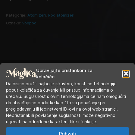
Kategorije:
Atomizeri
,
Pod atomizeri
Oznaka:
voopoo
Upravljajte pristankom za
kolačiće
Da bismo pružili najbolje iskustvo, koristimo tehnologije
poput kolačića za čuvanje i/ili pristup informacijama o
RADNO VRIJEME
uređaju. Suglasnost s ovim tehnologijama će nam omogućiti
da obrađujemo podatke kao što su ponašanje pri
pregledavanju ili jedinstveni ID-ovi na ovoj web stranici.
Ponedjeljak
9.00 - 19.00
Nepristanak ili povlačenje suglasnosti može negativno
utjecati na određene karakteristike i funkcije.
Utorak
9.00 - 16.00
Prihvati