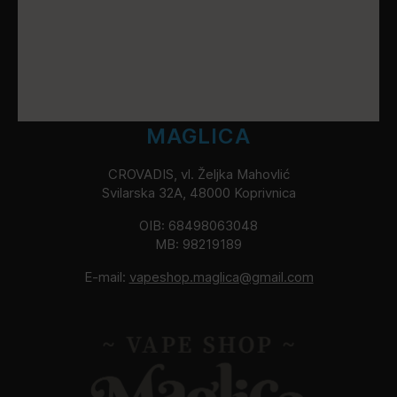
MAGLICA
CROVADIS, vl. Željka Mahovlić
Svilarska 32A, 48000 Koprivnica
OIB: 68498063048
MB: 98219189
E-mail:
vapeshop.maglica@gmail.com