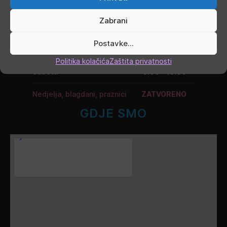
Srijeda
9.00 - 16.00
Zabrani
Četvrtak
9.00 - 16.00
Postavke...
Petak
9.00 - 19.00
Politika kolačića
Zaštita privatnosti
Subota
9.00 - 13.00
Nedjelja, blagdani, praznici
ZATVORENO
GDJE SMO