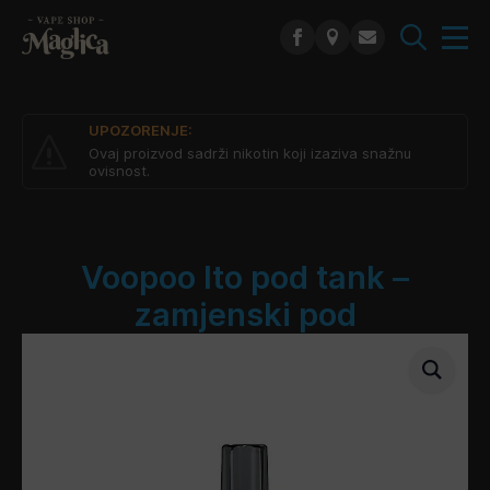
Search
for:
UPOZORENJE:
Ovaj proizvod sadrži nikotin koji izaziva snažnu
ovisnost.
Voopoo Ito pod tank –
zamjenski pod