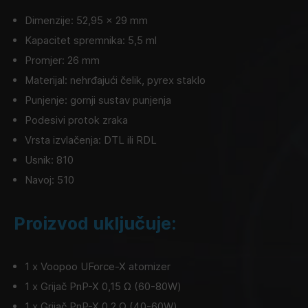
Dimenzije: 52,95 x 29 mm
Kapacitet spremnika: 5,5 ml
Promjer: 26 mm
Materijal: nehrđajući čelik, pyrex staklo
Punjenje: gornji sustav punjenja
Podesivi protok zraka
Vrsta izvlačenja: DTL ili RDL
Usnik: 810
Navoj: 510
Proizvod uključuje:
1 x Voopoo UForce-X atomizer
1 x Grijač PnP-X 0,15 Ω (60-80W)
1 x Grijač PnP-X 0,2 Ω (40-60W)