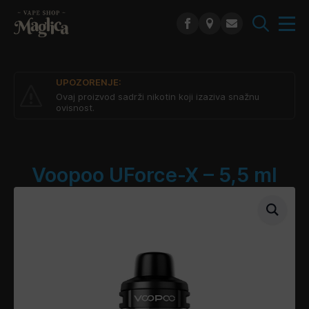
Search
for:
UPOZORENJE:
Ovaj proizvod sadrži nikotin koji izaziva snažnu
ovisnost.
Voopoo UForce-X – 5,5 ml