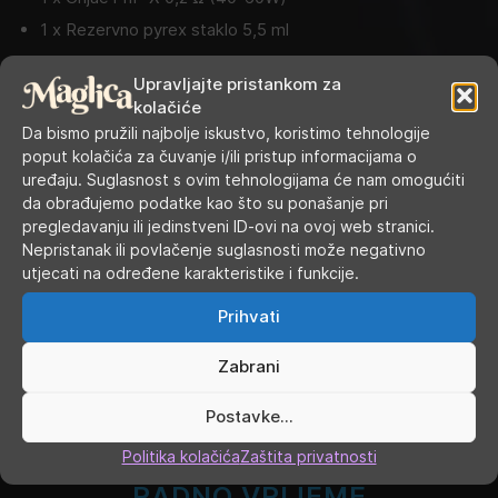
1 x Rezervno pyrex staklo 5,5 ml
1x Rezervne silikonske brtve
Upravljajte pristankom za
1x Korisničke upute
kolačiće
Da bismo pružili najbolje iskustvo, koristimo tehnologije
Cijena u trgovini:
23,90
€
poput kolačića za čuvanje i/ili pristup informacijama o
uređaju. Suglasnost s ovim tehnologijama će nam omogućiti
Kategorije:
Atomizeri
,
Atomizeri s gotovim grijačima
da obrađujemo podatke kao što su ponašanje pri
pregledavanju ili jedinstveni ID-ovi na ovoj web stranici.
Oznaka:
voopoo
Nepristanak ili povlačenje suglasnosti može negativno
utjecati na određene karakteristike i funkcije.
Prihvati
Zabrani
Postavke...
Politika kolačića
Zaštita privatnosti
RADNO VRIJEME