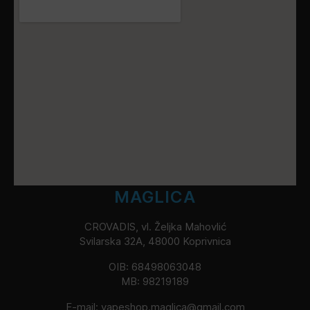
MAGLICA
CROVADIS, vl. Željka Mahovlić
Svilarska 32A, 48000 Koprivnica
OIB: 68498063048
MB: 98219189
E-mail:
vapeshop.maglica@gmail.com