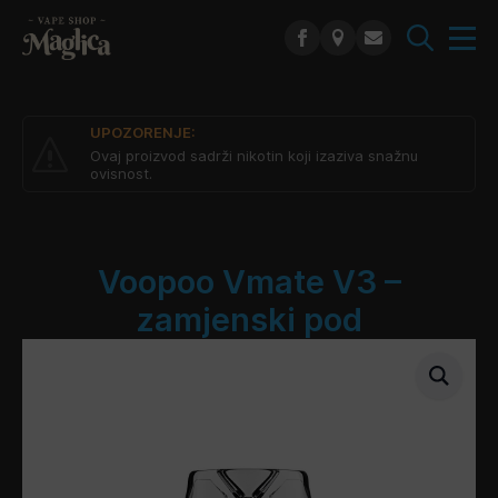
Search
for:
UPOZORENJE:
Ovaj proizvod sadrži nikotin koji izaziva snažnu
ovisnost.
Voopoo Vmate V3 –
zamjenski pod