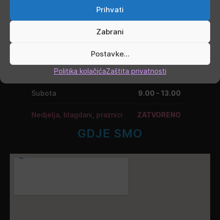
Utorak
9.00 - 16.00
Prihvati
Srijeda
9.00 - 16.00
Zabrani
Četvrtak
9.00 - 16.00
Postavke...
Politika kolačića
Zaštita privatnosti
Petak
9.00 - 19.00
Subota
9.00 - 13.00
Nedjelja, blagdani, praznici
ZATVORENO
GDJE SMO