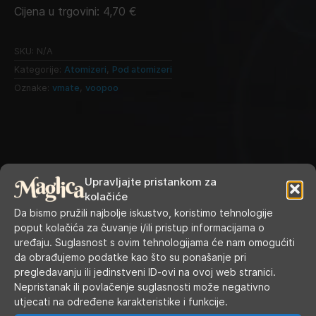
Cijena u trgovini:
4,70
€
SKU:
N/A
Kategorije:
Atomizeri
,
Pod atomizeri
Oznake:
vmate
,
voopoo
Upravljajte pristankom za
kolačiće
Da bismo pružili najbolje iskustvo, koristimo tehnologije
poput kolačića za čuvanje i/ili pristup informacijama o
uređaju. Suglasnost s ovim tehnologijama će nam omogućiti
RADNO VRIJEME
da obrađujemo podatke kao što su ponašanje pri
pregledavanju ili jedinstveni ID-ovi na ovoj web stranici.
Nepristanak ili povlačenje suglasnosti može negativno
Ponedjeljak
9.00 - 19.00
utjecati na određene karakteristike i funkcije.