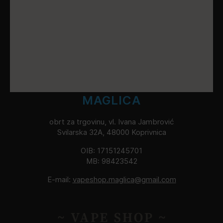
MAGLICA
obrt za trgovinu, vl. Ivana Jambrović
Svilarska 32A, 48000 Koprivnica
OIB: 17151245701
MB: 98423542
E-mail:
vapeshop.maglica@gmail.com