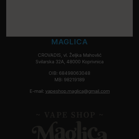
MAGLICA
CROVADIS, vl. Željka Mahovlić
Svilarska 32A, 48000 Koprivnica
OIB: 68498063048
MB: 98219189
E-mail:
vapeshop.maglica@gmail.com