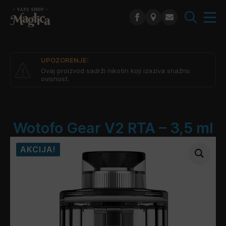
Search
for:
UPOZORENJE:
Ovaj proizvod sadrži nikotin koji izaziva snažnu
ovisnost.
Wotofo Gear V2 RTA – 3,5 ml
AKCIJA!