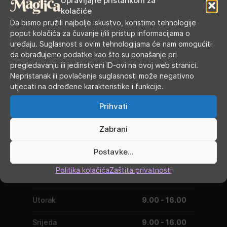
Upravljajte pristankom za
kolačiće
Kategorije:
Akcija
,
Atomizeri
,
Atomizeri sa samoizradom grijača
Da bismo pružili najbolje iskustvo, koristimo tehnologije
Oznake:
rta
,
Wotofo
poput kolačića za čuvanje i/ili pristup informacijama o
uređaju. Suglasnost s ovim tehnologijama će nam omogućiti
da obrađujemo podatke kao što su ponašanje pri
pregledavanju ili jedinstveni ID-ovi na ovoj web stranici.
Nepristanak ili povlačenje suglasnosti može negativno
utjecati na određene karakteristike i funkcije.
Prihvati
Zabrani
RADNO VRIJEME
Postavke...
Politika kolačića
Zaštita privatnosti
Ponedjeljak
9.00 - 19.00
Utorak
9.00 - 16.00
Srijeda
9.00 - 16.00