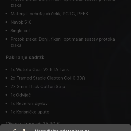
zraka
Materijal: nehrđajući čelik, PCTG, PEEK
Navoj: 510
Single coil
Protok zraka: Donji, fiksni, optimalan sustav protoka
zraka
Pakiranje sadrži:
1x Wotofo Gear V2 RTA Tank
2x Framed Staple Clapton Coil 0.33Ω
2x 3mm Thick Cotton Strip
1x Odvijač
1x Rezervni dijelovi
1x Korisničke upute
Cijena u trgovini:
25,90
€