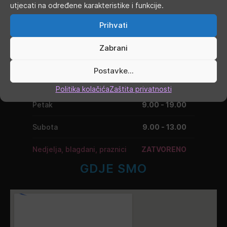
utjecati na određene karakteristike i funkcije.
Ponedjeljak
9.00 - 19.00
Prihvati
Utorak
9.00 - 16.00
Zabrani
Srijeda
9.00 - 16.00
Postavke...
Četvrtak
9.00 - 16.00
Politika kolačića
Zaštita privatnosti
Petak
9.00 - 19.00
Subota
9.00 - 13.00
Nedjelja, blagdani, praznici
ZATVORENO
GDJE SMO