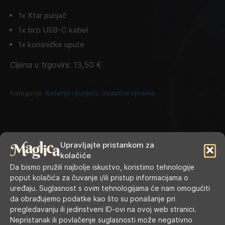
1x Xtar punjač
1x brzi USB-C kabel
1x korisničke upute
Cijena u trgovini:
13,50
€
Kategorije:
Baterije i punjači
,
Dodatna oprema
Upravljajte pristankom za
kolačiće
Da bismo pružili najbolje iskustvo, koristimo tehnologije
poput kolačića za čuvanje i/ili pristup informacijama o
uređaju. Suglasnost s ovim tehnologijama će nam omogućiti
da obrađujemo podatke kao što su ponašanje pri
pregledavanju ili jedinstveni ID-ovi na ovoj web stranici.
RADNO VRIJEME
Nepristanak ili povlačenje suglasnosti može negativno