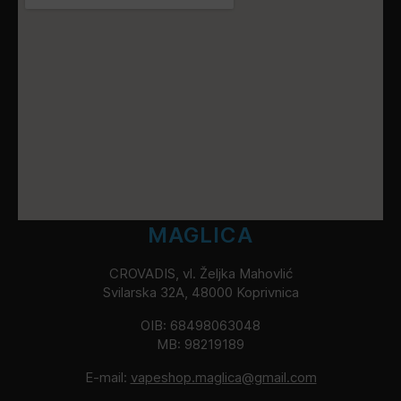
MAGLICA
CROVADIS, vl. Željka Mahovlić
Svilarska 32A, 48000 Koprivnica
OIB: 68498063048
MB: 98219189
E-mail:
vapeshop.maglica@gmail.com