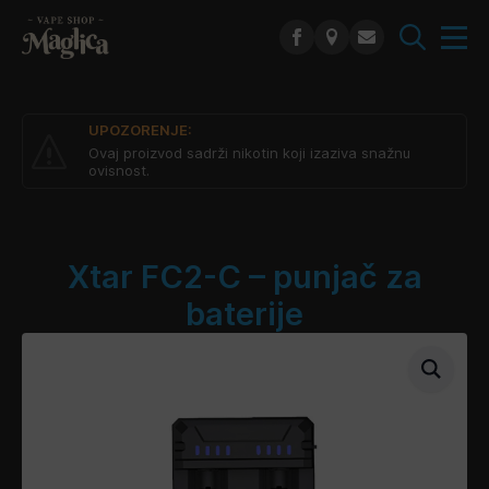
Search
for:
UPOZORENJE:
Ovaj proizvod sadrži nikotin koji izaziva snažnu
ovisnost.
Xtar FC2-C – punjač za
baterije