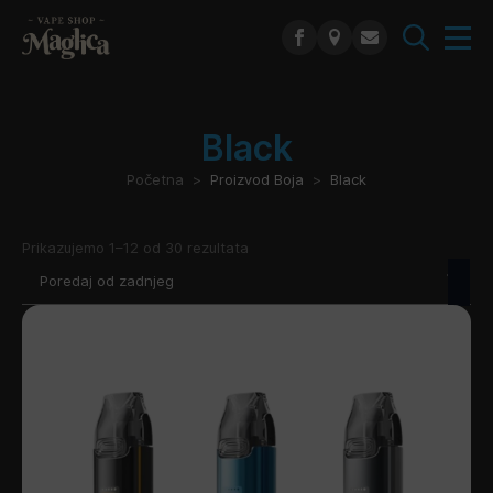
Search
for:
Black
Početna
Proizvod Boja
Black
Poredano
Prikazujemo 1–12 od 30 rezultata
po
najnovijem