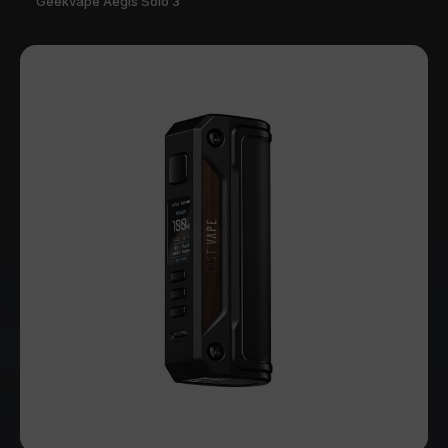
Geekvape Aegis Solo 3