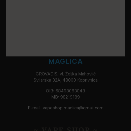
MAGLICA
CROVADIS, vl. Željka Mahovlić
Svilarska 32A, 48000 Koprivnica
OIB: 68498063048
MB: 98219189
E-mail:
vapeshop.maglica@gmail.com