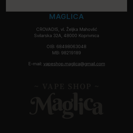
MAGLICA
CROVADIS, vl. Željka Mahovlić
Svilarska 32A, 48000 Koprivnica
OIB: 68498063048
MB: 98219189
E-mail:
vapeshop.maglica@gmail.com