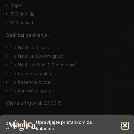
Top-fill
510 drip-tip
510 prihvat
Sadržaj pakiranja:
1 x Nautilus 3 Tank
1 x Nautilus 1.0 ohm grijač
1 x Nautilus Mesh 0.3 ohm grijač
1 x Rezervno staklo
1 x Rezervne brtve
1 x Korisničke upute
Cijena u trgovini:
23,90
€
Kategorije:
Atomizeri
,
Atomizeri s gotovim grijačima
Upravljajte pristankom za
Oznake:
aspire
,
nautilus
kolačiće