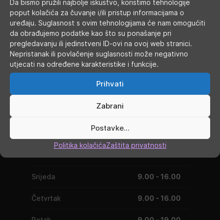
Da bismo pružili najbolje iskustvo, koristimo tehnologije
poput kolačića za čuvanje i/ili pristup informacijama o
uređaju. Suglasnost s ovim tehnologijama će nam omogućiti
da obrađujemo podatke kao što su ponašanje pri
pregledavanju ili jedinstveni ID-ovi na ovoj web stranici.
Nepristanak ili povlačenje suglasnosti može negativno
utjecati na određene karakteristike i funkcije.
Prihvati
RADNO VRIJEME
Zabrani
Postavke...
Ponedjeljak
9.00 - 19.00
Politika kolačića
Zaštita privatnosti
Utorak
9.00 - 16.00
Srijeda
9.00 - 16.00
Četvrtak
9.00 - 16.00
Petak
9.00 - 19.00