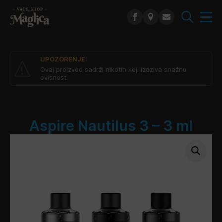
Search
for:
UPOZORENJE:
Ovaj proizvod sadrži nikotin koji izaziva snažnu
ovisnost.
Aspire Nautilus 3 – 3 ml