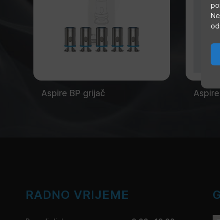
po
Ne
od
Aspire BP grijač
Aspire
RADNO VRIJEME