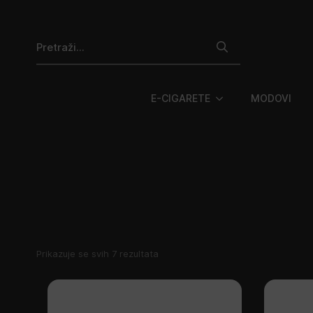
Search
for:
E-CIGARETE
MODOVI
Poredano
Prikazuje se svih 7 rezultata
po
najnovijem