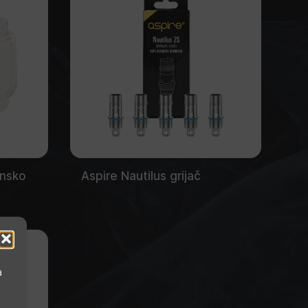
ensko
Aspire Nautilus grijač
a