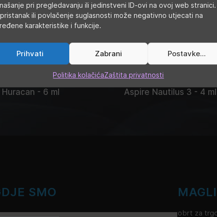
našanje pri pregledavanju ili jedinstveni ID-ovi na ovoj web stranici.
pristanak ili povlačenje suglasnosti može negativno utjecati na
ređene karakteristike i funkcije.
Prihvati
Zabrani
Postavke...
Politika kolačića
Zaštita privatnosti
 Huracan - 6 ml
Aspire Nautilus 3 - 4 ml
GDJE SMO
MAGL
obrt za trgo