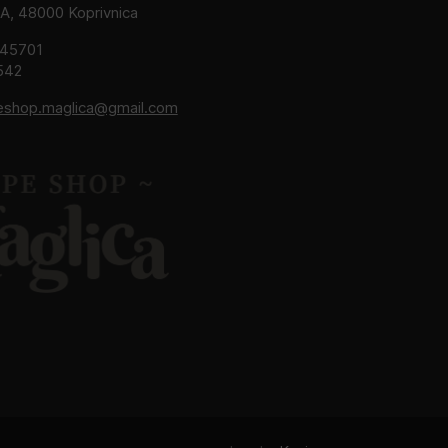
2A, 48000 Koprivnica
245701
542
eshop.maglica@gmail.com