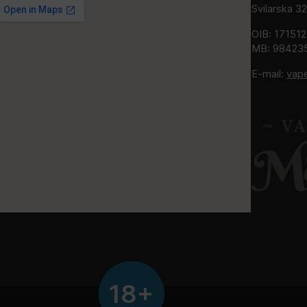
Svilarska 3
OIB: 17151
MB: 98423
E-mail:
vap
18+