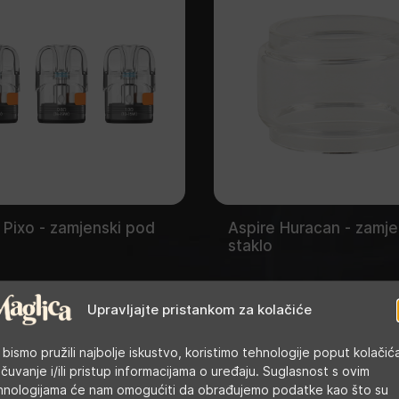
 Pixo - zamjenski pod
Aspire Huracan - zamj
staklo
Upravljajte pristankom za kolačiće
 bismo pružili najbolje iskustvo, koristimo tehnologije poput kolačić
 čuvanje i/ili pristup informacijama o uređaju. Suglasnost s ovim
hnologijama će nam omogućiti da obrađujemo podatke kao što su