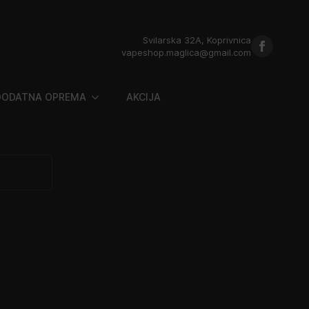
Svilarska 32A, Koprivnica
vapeshop.maglica@gmail.com
DODATNA OPREMA
AKCIJA