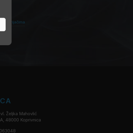
ovim grijačima
ICA
l. Željka Mahovlić
2A, 48000 Koprivnica
8063048