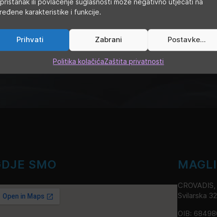
pristanak ili povlačenje suglasnosti može negativno utjecati na
Cijena u trgovini:
24,90
€
ređene karakteristike i funkcije.
Kategorije:
Atomizeri
,
Atomizeri s got
Prihvati
Zabrani
Postavke...
Oznake:
aspire
,
nautilus
Politika kolačića
Zaštita privatnosti
GDJE SMO
MAGL
CROVADIS, v
Svilarska 3
OIB: 6849