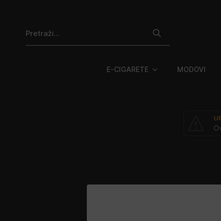
Search
for:
E-CIGARETE
MODOVI
U
Ov