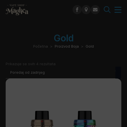
Search
for:
Gold
Početna
Proizvod Boja
Gold
Poredano
Prikazuje se svih 4 rezultata
po
najnovijem