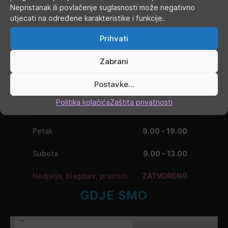
Nepristanak ili povlačenje suglasnosti može negativno
RADNO VRIJEME
utjecati na određene karakteristike i funkcije.
Prihvati
Ponedjeljak
9.00 - 19.00
Zabrani
Utorak
9.00 - 16.00
Postavke...
Srijeda
9.00 - 16.00
Politika kolačića
Zaštita privatnosti
Četvrtak
9.00 - 16.00
Petak
9.00 - 19.00
Subota
9.00 - 13.00
Nedjelja, blagdani, praznici
ZATVORENO
GDJE SMO