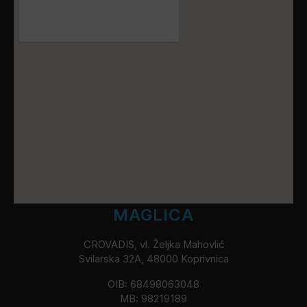
MAGLICA
CROVADIS, vl. Željka Mahovlić
Svilarska 32A, 48000 Koprivnica
OIB: 68498063048
MB: 98219189