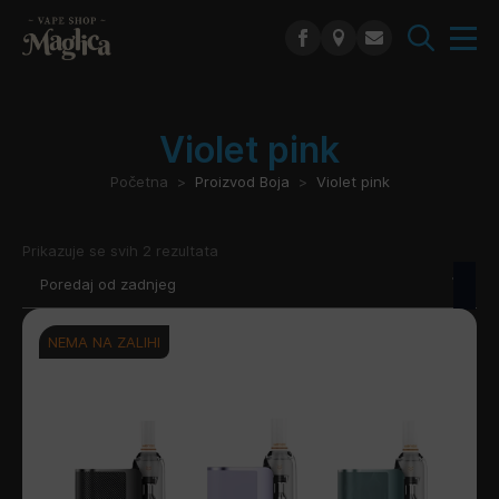
Search
for:
Violet pink
Početna
Proizvod Boja
Violet pink
Poredano
Prikazuje se svih 2 rezultata
po
najnovijem
NEMA NA ZALIHI