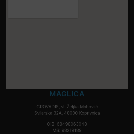
MAGLICA
CROVADIS, vl. Željka Mahovlić
Svilarska 32A, 48000 Koprivnica
OIB: 68498063048
MB: 98219189