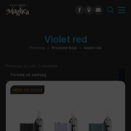
Search
for:
Violet red
Početna
Proizvod Boja
Violet red
Poredano
Prikazuje se svih 2 rezultata
po
najnovijem
NEMA NA ZALIHI