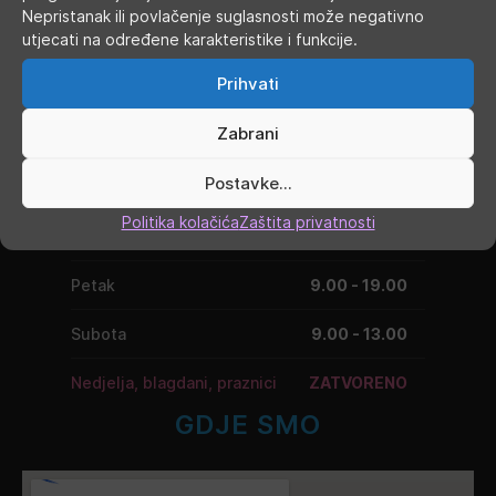
Nepristanak ili povlačenje suglasnosti može negativno
RADNO VRIJEME
utjecati na određene karakteristike i funkcije.
Prihvati
Ponedjeljak
9.00 - 19.00
Zabrani
Utorak
9.00 - 16.00
Postavke...
Srijeda
9.00 - 16.00
Politika kolačića
Zaštita privatnosti
Četvrtak
9.00 - 16.00
Petak
9.00 - 19.00
Subota
9.00 - 13.00
Nedjelja, blagdani, praznici
ZATVORENO
GDJE SMO