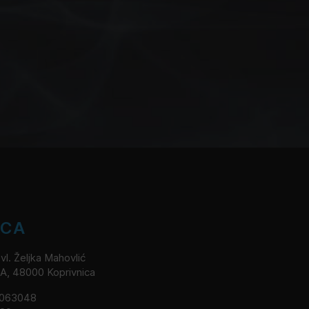
ICA
l. Željka Mahovlić
2A, 48000 Koprivnica
8063048