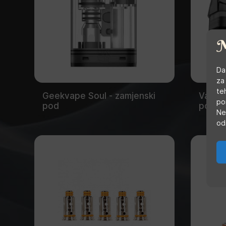
Da
za
te
Geekvape Soul - zamjenski
Vapore
po
pod
pod
Ne
od