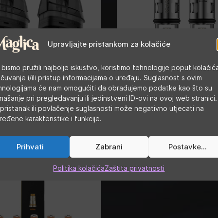
Upravljajte pristankom za kolačiće
 bismo pružili najbolje iskustvo, koristimo tehnologije poput kolačić
 čuvanje i/ili pristup informacijama o uređaju. Suglasnost s ovim
hnologijama će nam omogućiti da obrađujemo podatke kao što su
sso Luxe X - zamjenski
Voopoo PnP grijači
našanje pri pregledavanju ili jedinstveni ID-ovi na ovoj web stranici.
pristanak ili povlačenje suglasnosti može negativno utjecati na
ređene karakteristike i funkcije.
Prihvati
Zabrani
Postavke...
Politika kolačića
Zaštita privatnosti