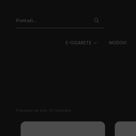
Search
for:
E-CIGARETE
MODOVI
Poredano
Prikazuje se svih 10 rezultata
po
najnovijem