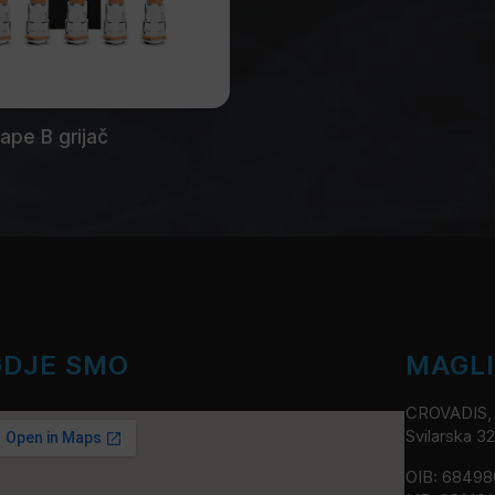
pe B grijač
GDJE SMO
MAGL
CROVADIS, v
Svilarska 3
OIB: 6849