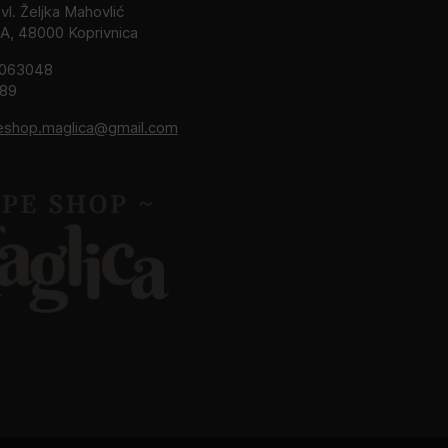
l. Željka Mahovlić
2A, 48000 Koprivnica
8063048
189
eshop.maglica@gmail.com