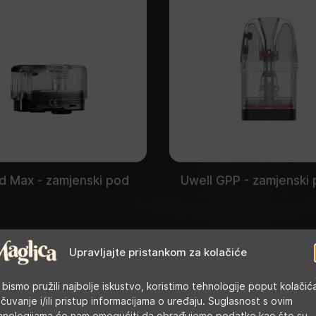
d Max - zamjenski pod
Uwell GPP - zamjenski
Upravljajte pristankom za kolačiće
 bismo pružili najbolje iskustvo, koristimo tehnologije poput kolačić
 čuvanje i/ili pristup informacijama o uređaju. Suglasnost s ovim
hnologijama će nam omogućiti da obrađujemo podatke kao što su