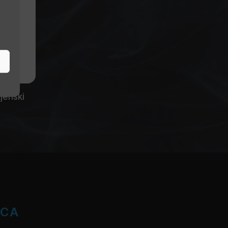
jenski
ICA