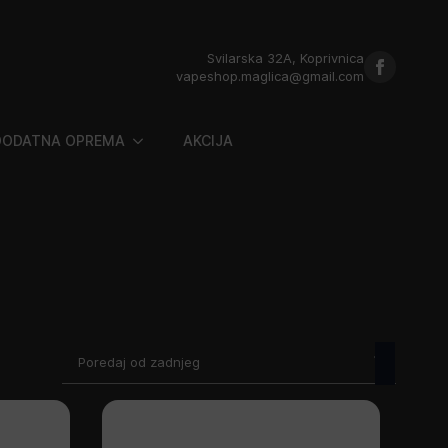
Svilarska 32A, Koprivnica
vapeshop.maglica@gmail.com
DODATNA OPREMA
AKCIJA