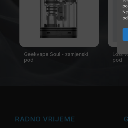
po
Ne
od
Geekvape Soul - zamjenski
Lost v
pod
pod
RADNO VRIJEME