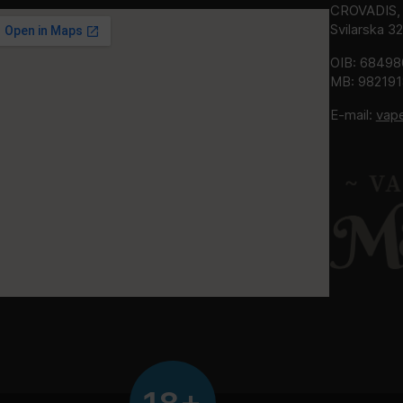
CROVADIS, v
Svilarska 3
OIB: 6849
MB: 98219
E-mail:
vap