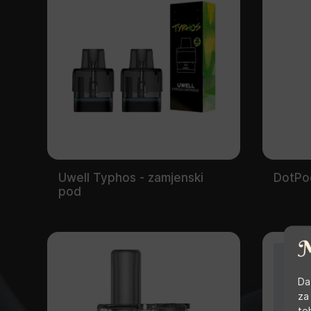
Uwell Typhos - zamjenski
DotPo
pod
Da
za
te