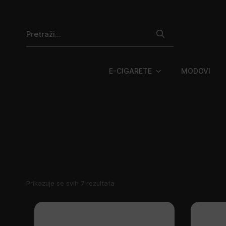
Search
for:
E-CIGARETE
MODOVI
Poredano
Prikazuje se svih 7 rezultata
po
najnovijem