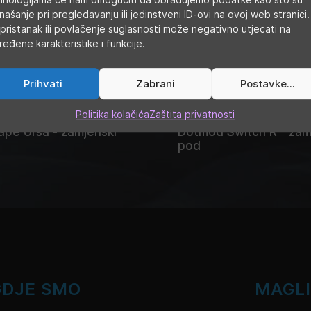
našanje pri pregledavanju ili jedinstveni ID-ovi na ovoj web stranici.
pristanak ili povlačenje suglasnosti može negativno utjecati na
ređene karakteristike i funkcije.
Prihvati
Zabrani
Postavke...
Politika kolačića
Zaštita privatnosti
ape Ursa - zamjenski
Dotmod Switch R - zam
pod
GDJE SMO
MAGL