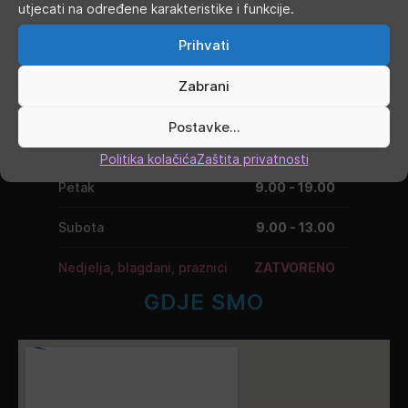
utjecati na određene karakteristike i funkcije.
Ponedjeljak
9.00 - 19.00
Prihvati
Utorak
9.00 - 16.00
Zabrani
Srijeda
9.00 - 16.00
Postavke...
Četvrtak
9.00 - 16.00
Politika kolačića
Zaštita privatnosti
Petak
9.00 - 19.00
Subota
9.00 - 13.00
Nedjelja, blagdani, praznici
ZATVORENO
GDJE SMO