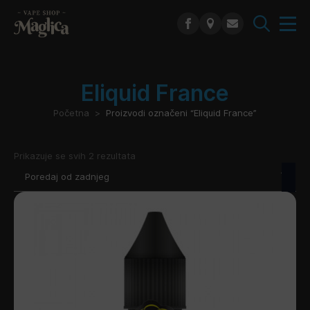
Search
for:
Eliquid France
Početna
Proizvodi označeni “Eliquid France”
Poredano
Prikazuje se svih 2 rezultata
po
najnovijem