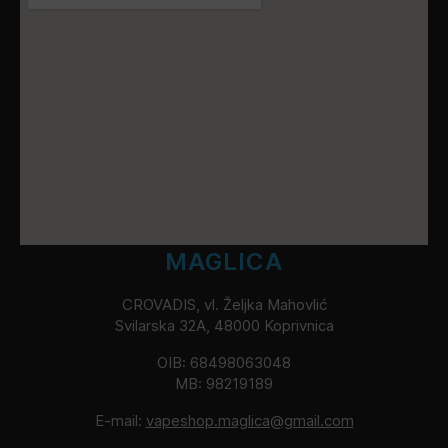
MAGLICA
CROVADIS, vl. Željka Mahovlić
Svilarska 32A, 48000 Koprivnica
OIB: 68498063048
MB: 98219189
E-mail:
vapeshop.maglica@gmail.com