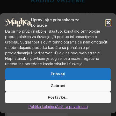
RADNO VRIJEME
Ponedjeljak
9.00 - 19.00
Upravljajte pristankom za
kolačiće
Utorak
9.00 - 16.00
Da bismo pružili najbolje iskustvo, koristimo tehnologije
poput kolačića za čuvanje i/ili pristup informacijama o
Srijeda
9.00 - 16.00
uređaju. Suglasnost s ovim tehnologijama će nam omogućiti
da obrađujemo podatke kao što su ponašanje pri
Četvrtak
9.00 - 16.00
pregledavanju ili jedinstveni ID-ovi na ovoj web stranici.
Nepristanak ili povlačenje suglasnosti može negativno
Petak
9.00 - 19.00
utjecati na određene karakteristike i funkcije.
Subota
9.00 - 13.00
Prihvati
Nedjelja, blagdani, praznici
ZATVORENO
Zabrani
GDJE SMO
Postavke...
Politika kolačića
Zaštita privatnosti