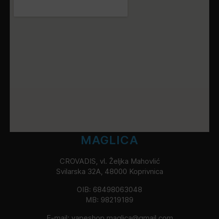
MAGLICA
CROVADIS, vl. Željka Mahovlić
Svilarska 32A, 48000 Koprivnica
OIB: 68498063048
MB: 98219189
E-mail:
vapeshop.maglica@gmail.com