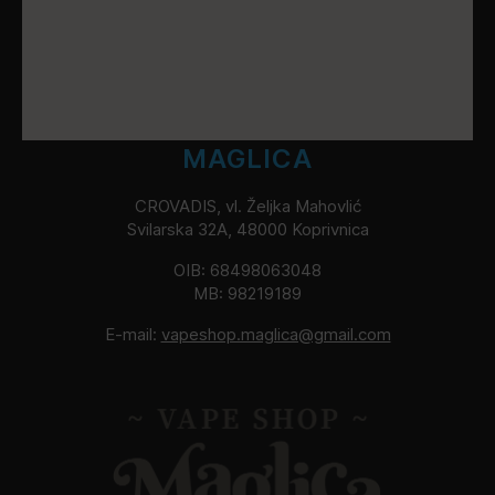
MAGLICA
CROVADIS, vl. Željka Mahovlić
Svilarska 32A, 48000 Koprivnica
OIB: 68498063048
MB: 98219189
E-mail:
vapeshop.maglica@gmail.com