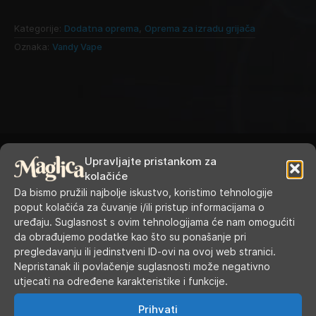
Kategorije:
Dodatna oprema
,
Oprema za izradu grijača
Oznaka:
Vandy Vape
Upravljajte pristankom za
kolačiće
Da bismo pružili najbolje iskustvo, koristimo tehnologije
poput kolačića za čuvanje i/ili pristup informacijama o
RADNO VRIJEME
uređaju. Suglasnost s ovim tehnologijama će nam omogućiti
da obrađujemo podatke kao što su ponašanje pri
pregledavanju ili jedinstveni ID-ovi na ovoj web stranici.
Ponedjeljak
9.00 - 19.00
Nepristanak ili povlačenje suglasnosti može negativno
utjecati na određene karakteristike i funkcije.
Utorak
9.00 - 16.00
Prihvati
Srijeda
9.00 - 16.00