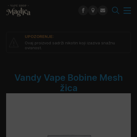
Search
for:
UPOZORENJE:
Ovaj proizvod sadrži nikotin koji izaziva snažnu
ovisnost.
Vandy Vape Bobine Mesh
žica