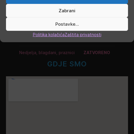
Zabrani
Četvrtak
9.00 - 16.00
Postavke...
Petak
9.00 - 19.00
Politika kolačića
Zaštita privatnosti
Subota
9.00 - 13.00
Nedjelja, blagdani, praznici
ZATVORENO
GDJE SMO