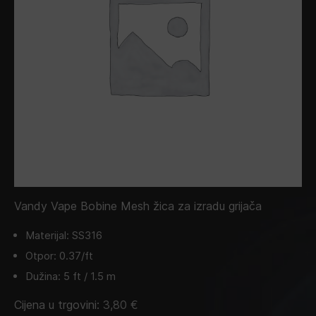
Vandy Vape Bobine Mesh žica za izradu grijača
Materijal: SS316
Otpor: 0.37/ft
Dužina: 5 ft / 1.5 m
Cijena u trgovini:
3,80
€