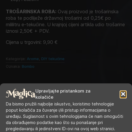
TROŠARINSKA ROBA:
Ovaj proizvod je trošarinska
roba te podliježe državnoj trošarini od 0,25€ po
mililitru e-tekućine. U krajnjoj cijeni artikla udio trošarine
iznosi 2,50€ + PDV.
Cijena u trgovini:
9,90
€
Kategorije:
Arome
,
DIY tekućine
Oznaka:
Bombo
Upravljajte pristankom za
kolačiće
Da bismo pružili najbolje iskustvo, koristimo tehnologije
poput kolačića za čuvanje i/ili pristup informacijama o
uređaju. Suglasnost s ovim tehnologijama će nam omogućiti
da obrađujemo podatke kao što su ponašanje pri
pregledavanju ili jedinstveni ID-ovi na ovoj web stranici.