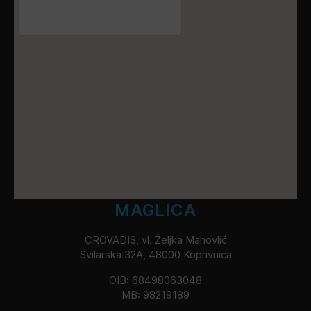
MAGLICA
CROVADIS, vl. Željka Mahovlić
Svilarska 32A, 48000 Koprivnica
OIB: 68498063048
MB: 98219189