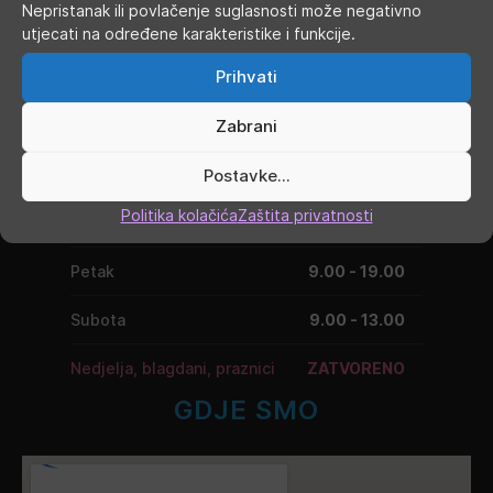
Nepristanak ili povlačenje suglasnosti može negativno
RADNO VRIJEME
utjecati na određene karakteristike i funkcije.
Prihvati
Ponedjeljak
9.00 - 19.00
Zabrani
Utorak
9.00 - 16.00
Srijeda
Postavke...
9.00 - 16.00
Politika kolačića
Zaštita privatnosti
Četvrtak
9.00 - 16.00
Petak
9.00 - 19.00
Subota
9.00 - 13.00
Nedjelja, blagdani, praznici
ZATVORENO
GDJE SMO