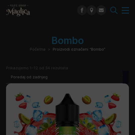
Search
for:
Bombo
Početna
Proizvodi označeni “Bombo”
Poredano
Prikazujemo 1–12 od 34 rezultata
po
najnovijem