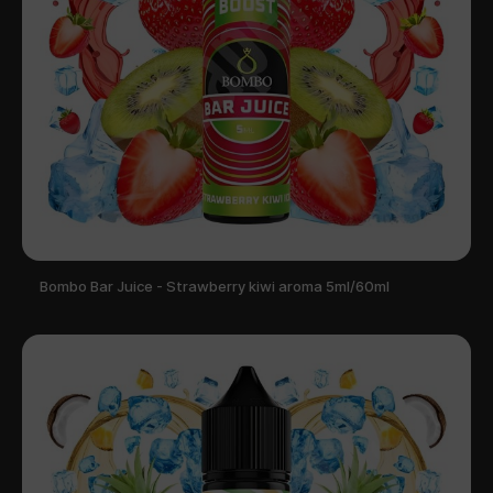
Bombo Bar Juice - Strawberry kiwi aroma 5ml/60ml