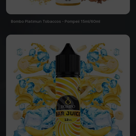
Bombo Platimun Tobaccos - Pompeii 15ml/60ml