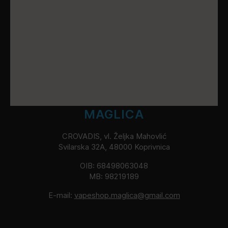
MAGLICA
CROVADIS, vl. Željka Mahovlić
Svilarska 32A, 48000 Koprivnica
OIB: 68498063048
MB: 98219189
E-mail:
vapeshop.maglica@gmail.com