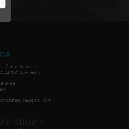
ICA
l. Željka Mahovlić
2A, 48000 Koprivnica
8063048
189
eshop.maglica@gmail.com