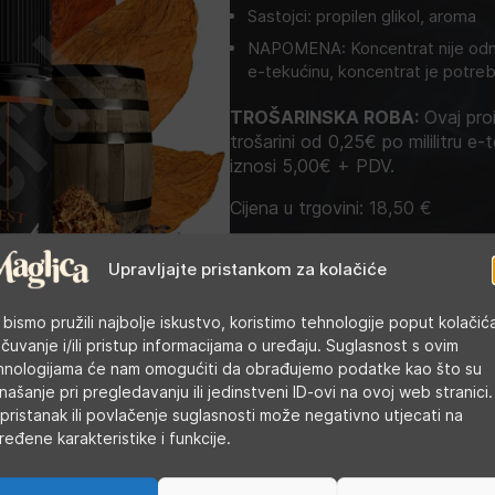
Sastojci: propilen glikol, aroma
NAPOMENA: Koncentrat nije odma
e-tekućinu, koncentrat je potreb
TROŠARINSKA ROBA:
Ovaj proi
trošarini od 0,25€ po mililitru e-t
iznosi 5,00€ + PDV.
Cijena u trgovini:
18,50
€
Upravljajte pristankom za kolačiće
Kategorije:
Arome
,
DIY tekućine
Oznaka:
Bombo
 bismo pružili najbolje iskustvo, koristimo tehnologije poput kolačić
 čuvanje i/ili pristup informacijama o uređaju. Suglasnost s ovim
hnologijama će nam omogućiti da obrađujemo podatke kao što su
našanje pri pregledavanju ili jedinstveni ID-ovi na ovoj web stranici.
pristanak ili povlačenje suglasnosti može negativno utjecati na
ređene karakteristike i funkcije.