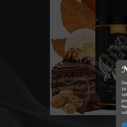
Da
za
te
po
Ne
od