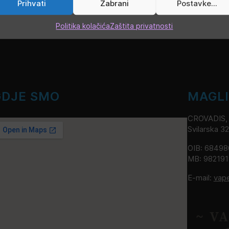
Prihvati
Zabrani
Postavke...
Politika kolačića
Zaštita privatnosti
GDJE SMO
MAGL
CROVADIS, v
Svilarska 3
OIB: 6849
MB: 98219
E-mail:
vap