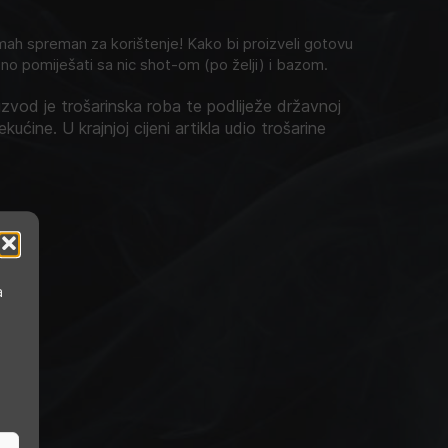
h spreman za korištenje! Kako bi proizveli gotovu
no pomiješati sa nic shot-om (po želji) i bazom.
zvod je trošarinska roba te podliježe državnoj
ekućine. U krajnjoj cijeni artikla udio trošarine
a