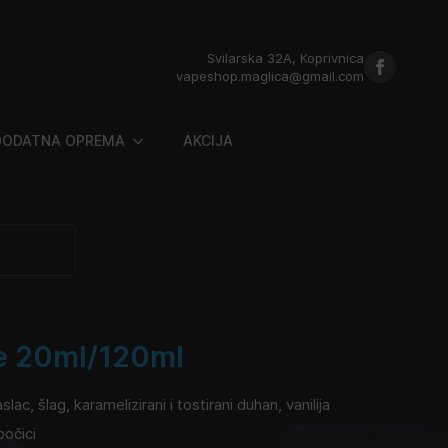
Svilarska 32A, Koprivnica
vapeshop.maglica@gmail.com
DODATNA OPREMA
AKCIJA
e 20ml/120ml
c, šlag, karamelizirani i tostirani duhan, vanilija
bočici