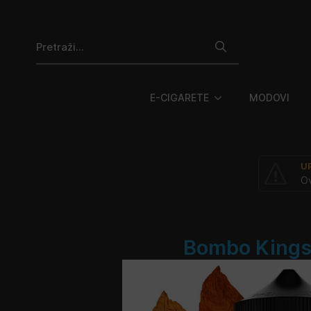
Search
for:
E-CIGARETE
MODOVI
U
Ov
Bombo Kings