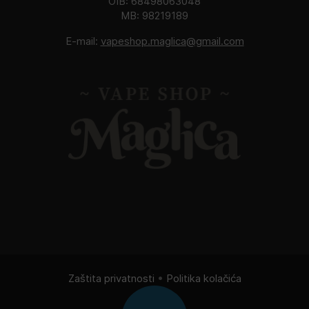
OIB: 68498063048
MB: 98219189
E-mail:
vapeshop.maglica@gmail.com
Zaštita privatnosti
•
Politika kolačića