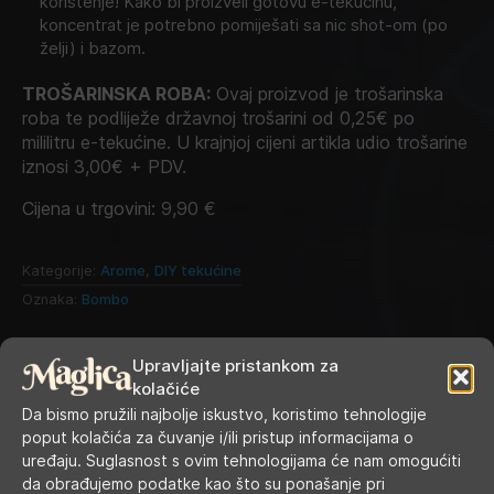
korištenje! Kako bi proizveli gotovu e-tekućinu,
koncentrat je potrebno pomiješati sa nic shot-om (po
želji) i bazom.
TROŠARINSKA ROBA:
Ovaj proizvod je trošarinska
roba te podliježe državnoj trošarini od 0,25€ po
mililitru e-tekućine. U krajnjoj cijeni artikla udio trošarine
iznosi 3,00€ + PDV.
Cijena u trgovini:
9,90
€
Kategorije:
Arome
,
DIY tekućine
Oznaka:
Bombo
Upravljajte pristankom za
kolačiće
Da bismo pružili najbolje iskustvo, koristimo tehnologije
poput kolačića za čuvanje i/ili pristup informacijama o
uređaju. Suglasnost s ovim tehnologijama će nam omogućiti
da obrađujemo podatke kao što su ponašanje pri