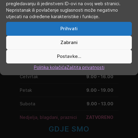
pregledavanju ili jedinstveni ID-ovi na ovoj web stranici.
Nepristanak ili povlačenje suglasnosti može negativno
utjecati na određene karakteristike i funkcije.
RADNO VRIJEME
Prihvati
Ponedjeljak
9.00 - 19.00
Zabrani
Utorak
9.00 - 16.00
Postavke...
Srijeda
9.00 - 16.00
Politika kolačića
Zaštita privatnosti
Četvrtak
9.00 - 16.00
Petak
9.00 - 19.00
Subota
9.00 - 13.00
Nedjelja, blagdani, praznici
ZATVORENO
GDJE SMO