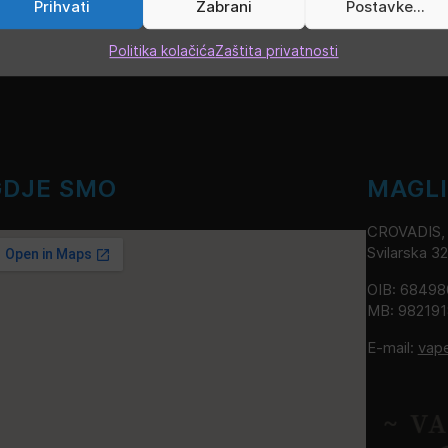
Prihvati
Zabrani
Postavke...
Politika kolačića
Zaštita privatnosti
GDJE SMO
MAGL
CROVADIS, v
Svilarska 3
OIB: 6849
MB: 98219
E-mail:
vap