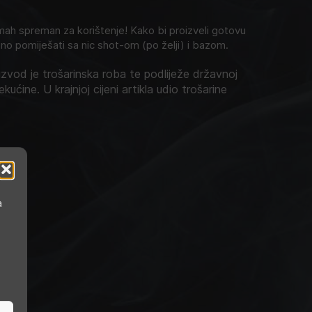
h spreman za korištenje! Kako bi proizveli gotovu
no pomiješati sa nic shot-om (po želji) i bazom.
zvod je trošarinska roba te podliježe državnoj
ekućine. U krajnjoj cijeni artikla udio trošarine
a