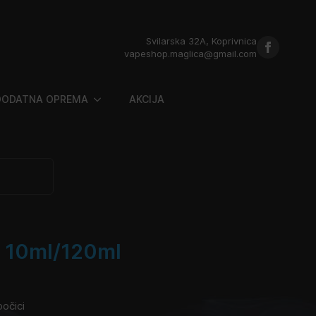
Svilarska 32A, Koprivnica
vapeshop.maglica@gmail.com
DODATNA OPREMA
AKCIJA
a 10ml/120ml
bočici