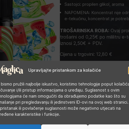
Sastojci: propilen glikol, aroma
NAPOMENA: Koncentrat nije odma
e-tekućinu, koncentrat je potreb
TROŠARINSKA ROBA:
Ovaj proi
trošarini od 0,25€ po mililitru e-t
iznosi 2,50€ + PDV.
Cijena u trgovini:
12,80
€
Upravljajte pristankom za kolačiće
Kategorije:
Arome
,
DIY tekućine
Oznaka:
Bombo
 bismo pružili najbolje iskustvo, koristimo tehnologije poput kolačić
 čuvanje i/ili pristup informacijama o uređaju. Suglasnost s ovim
hnologijama će nam omogućiti da obrađujemo podatke kao što su
našanje pri pregledavanju ili jedinstveni ID-ovi na ovoj web stranici.
pristanak ili povlačenje suglasnosti može negativno utjecati na
ređene karakteristike i funkcije.