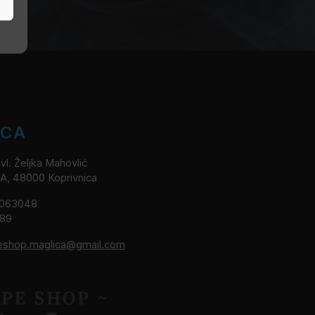
ICA
l. Željka Mahovlić
2A, 48000 Koprivnica
8063048
189
eshop.maglica@gmail.com