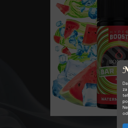
Da
za
te
po
Ne
od