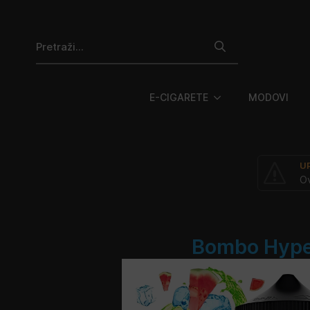
Search
for:
E-CIGARETE
MODOVI
U
Ov
Bombo Hyper