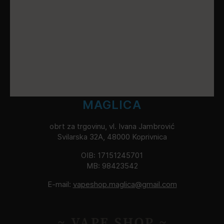
MAGLICA
obrt za trgovinu, vl. Ivana Jambrović
Svilarska 32A, 48000 Koprivnica
OIB: 17151245701
MB: 98423542
E-mail:
vapeshop.maglica@gmail.com