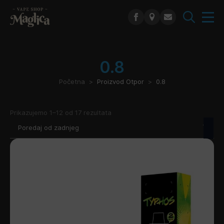
Search
for:
0.8
Početna
Proizvod Otpor
0.8
Poredano
Prikazujemo 1–12 od 17 rezultata
po
najnovijem