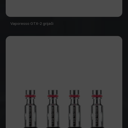
Vaporesso GTX-2 grijači