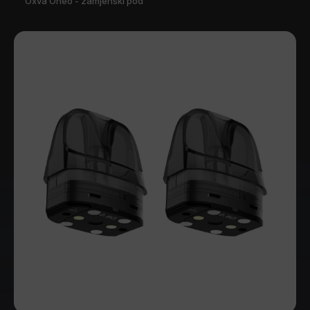
Oxva Oneo - zamjenski pod